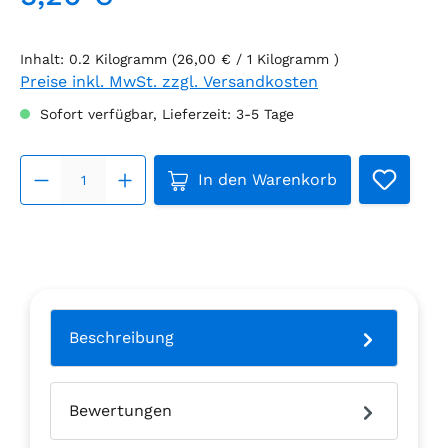
Regulärer Preis:
Inhalt:
0.2 Kilogramm
(26,00 € / 1 Kilogramm )
Preise inkl. MwSt. zzgl. Versandkosten
Sofort verfügbar, Lieferzeit: 3-5 Tage
Produkt Anzahl: Gib den ge
In den Warenkorb
Beschreibung
Bewertungen