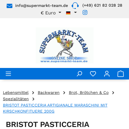
(+49) 621 82 028 28
info@supermarkt-team.de
Zum Hauptinhalt springen
€
Euro
Lebensmittel
Backwaren
Brot, Brötchen & Co
Spezialitäten
BRISTOT PASTICCERIA ARTIGIANALE MARASCHINI MIT
KIRSCHKONFITUERE 200G
BRISTOT PASTICCERIA