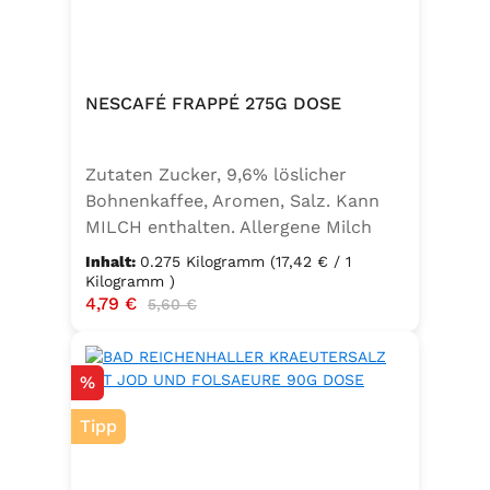
NESCAFÉ FRAPPÉ 275G DOSE
Zutaten Zucker, 9,6% löslicher
Bohnenkaffee, Aromen, Salz. Kann
MILCH enthalten. Allergene Milch
und daraus gewonnene Erzeugnisse
Inhalt:
0.275 Kilogramm
(17,42 € / 1
Kilogramm )
Verkaufspreis:
4,79 €
Regulärer Preis:
5,60 €
Rabatt
%
Tipp