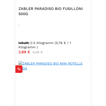
ZABLER PARADISO BIO FUSILLONI
500G
.
Inhalt:
0.5 Kilogramm
(5,78 € / 1
Kilogramm )
Verkaufspreis:
2,89 €
Regulärer Preis:
3,29 €
Rabatt
%