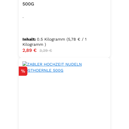
500G
.
Inhalt:
0.5 Kilogramm
(5,78 € / 1
Kilogramm )
Verkaufspreis:
2,89 €
Regulärer Preis:
3,29 €
Rabatt
%