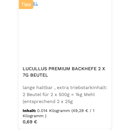
Tipp
LUCULLUS PREMIUM BACKHEFE 2 X
7G BEUTEL
lange haltbar , extra triebstarkInhalt:
2 Beutel für 2 x 500g = 1kg Mehl
(entsprechend 2 x 25g
Frischhefe)Zutaten: Trockenbackhefe
Inhalt:
0.014 Kilogramm
(49,29 € / 1
, Emulgator E491 (Unter
Kilogramm )
Regulärer Preis:
0,69 €
Schutzatmosphäre verpackt)