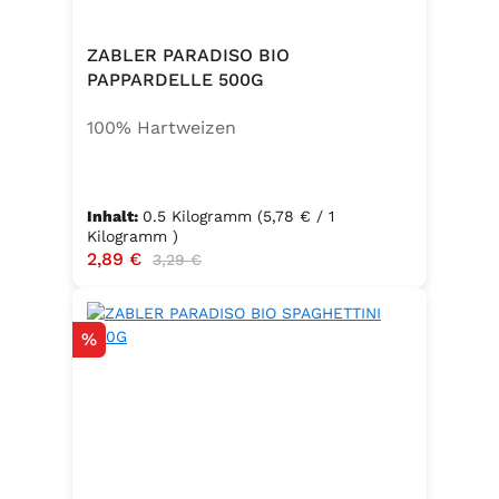
ZABLER PARADISO BIO
PAPPARDELLE 500G
100% Hartweizen
Inhalt:
0.5 Kilogramm
(5,78 € / 1
Kilogramm )
Verkaufspreis:
2,89 €
Regulärer Preis:
3,29 €
Rabatt
%