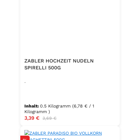
ZABLER HOCHZEIT NUDELN
SPIRELLI 500G
.
Inhalt:
0.5 Kilogramm
(6,78 € / 1
Kilogramm )
Verkaufspreis:
3,39 €
Regulärer Preis:
3,69 €