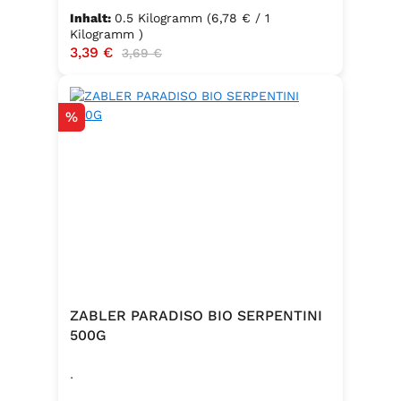
Inhalt:
0.5 Kilogramm
(6,78 € / 1
Kilogramm )
Verkaufspreis:
3,39 €
Regulärer Preis:
3,69 €
Rabatt
%
ZABLER PARADISO BIO SERPENTINI
500G
.