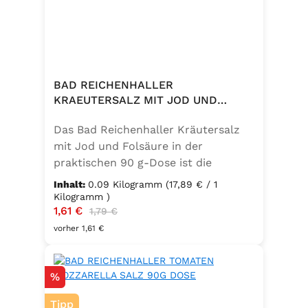
BAD REICHENHALLER
KRAEUTERSALZ MIT JOD UND
FOLSAEURE 90G DOSE
Das Bad Reichenhaller Kräutersalz
mit Jod und Folsäure in der
praktischen 90 g-Dose ist die
aromatische Würzmischung für eine
Inhalt:
0.09 Kilogramm
(17,89 € / 1
bewusste Ernährung. Fein
Kilogramm )
Verkaufspreis:
1,61 €
Regulärer Preis:
abgestimmte Gartenkräuter
1,79 €
verbinden sich mit hochwertigem
vorher 1,61 €
Salz zu einem vielseitigen
Küchenhelfer. Ideal zum Würzen von
Rabatt
%
Suppen, Salaten, Gemüse- und
Kartoffelgerichten. Geeignet für die
Tipp