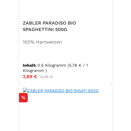
ZABLER PARADISO BIO
SPAGHETTINI 500G
100% Hartweizen
Inhalt:
0.5 Kilogramm
(5,78 € / 1
Kilogramm )
Verkaufspreis:
2,89 €
Regulärer Preis:
3,29 €
Rabatt
%