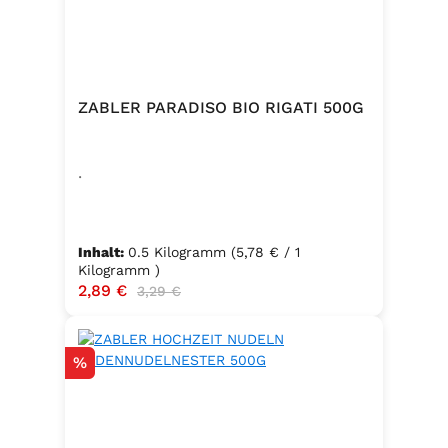
ZABLER PARADISO BIO RIGATI 500G
.
Inhalt:
0.5 Kilogramm
(5,78 € / 1
Kilogramm )
Verkaufspreis:
2,89 €
Regulärer Preis:
3,29 €
Rabatt
%