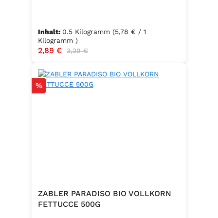
Inhalt:
0.5 Kilogramm
(5,78 € / 1
Kilogramm )
Verkaufspreis:
2,89 €
Regulärer Preis:
3,29 €
Rabatt
%
ZABLER PARADISO BIO VOLLKORN
FETTUCCE 500G