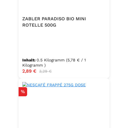
ZABLER PARADISO BIO MINI
ROTELLE 500G
Inhalt:
0.5 Kilogramm
(5,78 € / 1
Kilogramm )
Verkaufspreis:
2,89 €
Regulärer Preis:
3,29 €
Rabatt
%