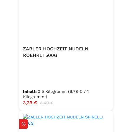
ZABLER HOCHZEIT NUDELN
ROEHRLI 500G
Inhalt:
0.5 Kilogramm
(6,78 € / 1
Kilogramm )
Verkaufspreis:
3,39 €
Regulärer Preis:
3,69 €
Rabatt
%