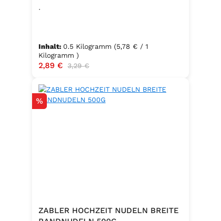
.
Inhalt:
0.5 Kilogramm
(5,78 € / 1
Kilogramm )
Verkaufspreis:
2,89 €
Regulärer Preis:
3,29 €
Rabatt
%
ZABLER HOCHZEIT NUDELN BREITE