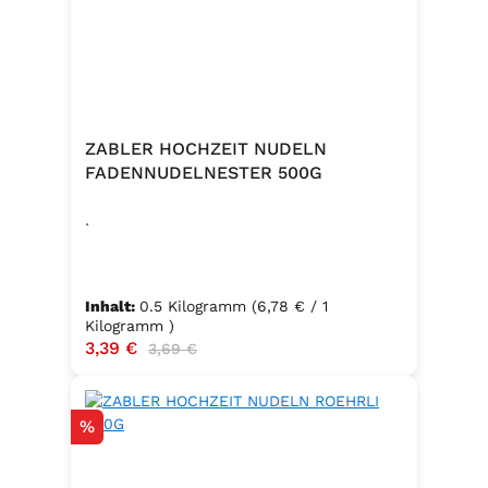
ZABLER HOCHZEIT NUDELN
FADENNUDELNESTER 500G
.
Inhalt:
0.5 Kilogramm
(6,78 € / 1
Kilogramm )
Verkaufspreis:
3,39 €
Regulärer Preis:
3,69 €
Rabatt
%