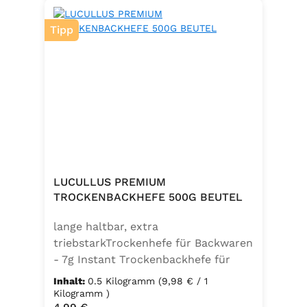
Tipp
LUCULLUS PREMIUM
TROCKENBACKHEFE 500G BEUTEL
lange haltbar, extra
triebstarkTrockenhefe für Backwaren
- 7g Instant Trockenbackhefe für
500g Weizenmehl, entspricht 25g
Inhalt:
0.5 Kilogramm
(9,98 € / 1
FrischhefeZutaten: Trockenbackhefe,
Kilogramm )
Regulärer Preis: