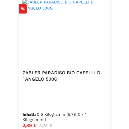
Rabatt
%
ZABLER PARADISO BIO CAPELLI D
´ANGELO 500G
.
Inhalt:
0.5 Kilogramm
(5,78 € / 1
Kilogramm )
Verkaufspreis:
2,89 €
Regulärer Preis:
3,29 €