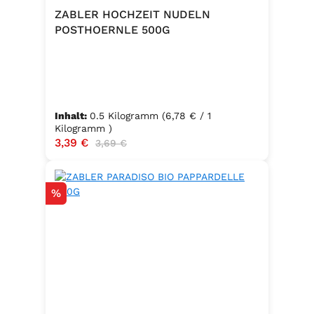
ZABLER HOCHZEIT NUDELN
POSTHOERNLE 500G
Inhalt:
0.5 Kilogramm
(6,78 € / 1
Kilogramm )
Verkaufspreis:
3,39 €
Regulärer Preis:
3,69 €
Rabatt
%