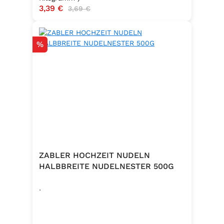
Verkaufspreis:
3,39 €
Regulärer Preis:
3,69 €
Rabatt
%
ZABLER HOCHZEIT NUDELN
HALBBREITE NUDELNESTER 500G
.