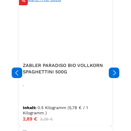
Rabatt
%
ZABLER PARADISO BIO VOLLKORN
SPAGHETTINI 500G
.
Inhalt:
0.5 Kilogramm
(5,78 € / 1
Kilogramm )
Verkaufspreis:
2,89 €
Regulärer Preis:
3,29 €