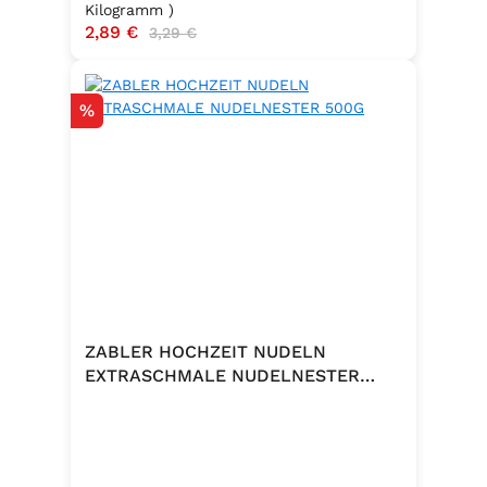
Kilogramm )
Verkaufspreis:
2,89 €
Regulärer Preis:
3,29 €
Rabatt
%
ZABLER HOCHZEIT NUDELN
EXTRASCHMALE NUDELNESTER
500G