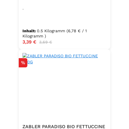
500G
.
Inhalt:
0.5 Kilogramm
(6,78 € / 1
Kilogramm )
Verkaufspreis:
3,39 €
Regulärer Preis:
3,69 €
Rabatt
%
ZABLER PARADISO BIO FETTUCCINE