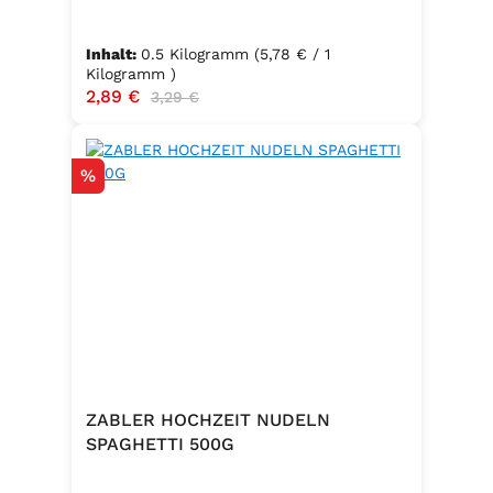
Inhalt:
0.5 Kilogramm
(5,78 € / 1
Kilogramm )
Verkaufspreis:
2,89 €
Regulärer Preis:
3,29 €
Rabatt
%
ZABLER HOCHZEIT NUDELN
SPAGHETTI 500G