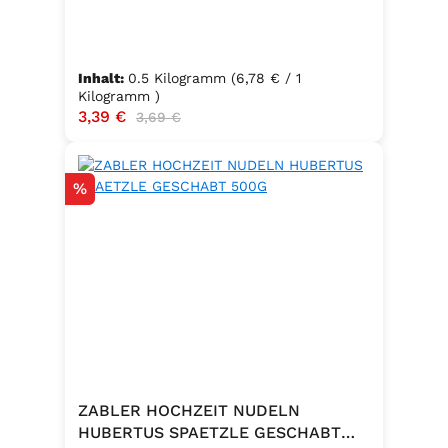
Inhalt:
0.5 Kilogramm
(6,78 € / 1
Kilogramm )
Verkaufspreis:
3,39 €
Regulärer Preis:
3,69 €
Rabatt
%
ZABLER HOCHZEIT NUDELN
HUBERTUS SPAETZLE GESCHABT