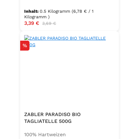
Inhalt:
0.5 Kilogramm
(6,78 € / 1
Kilogramm )
Verkaufspreis:
3,39 €
Regulärer Preis:
3,69 €
Rabatt
%
ZABLER PARADISO BIO
TAGLIATELLE 500G
100% Hartweizen