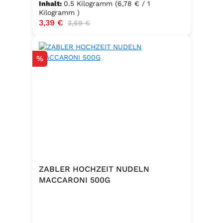
Inhalt:
0.5 Kilogramm
(6,78 € / 1
Kilogramm )
Verkaufspreis:
3,39 €
Regulärer Preis:
3,69 €
Rabatt
%
ZABLER HOCHZEIT NUDELN
MACCARONI 500G