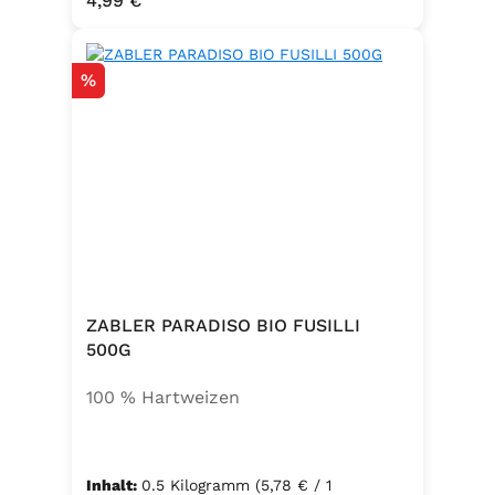
4,99 €
Emulgator Sorbitanmonostearat
(E491)
Rabatt
%
ZABLER PARADISO BIO FUSILLI
500G
100 % Hartweizen
Inhalt:
0.5 Kilogramm
(5,78 € / 1