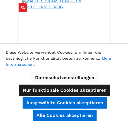
Rabatt
%
Diese Website verwendet Cookies, um Ihnen die
bestmögliche Funktionalität bieten zu können...
Mehr
Informationen
.
ZABLER HOCHZEIT NUDELN
POSTHOERNLE 500G
Datenschutzeinstellungen
Nur funktionale Cookies akzeptieren
Ausgewählte Cookies akzeptieren
Inhalt:
0.5 Kilogramm
(6,78 € / 1
SEHR GUT
(4.74 / 5)
Alle Cookies akzeptieren
Kilogramm )
aus
39
Bewertungen bei: shopauskunft.de, ausgezeichnet.org, shopvote.de ⓘ
Verkaufspreis:
Informationen zur Echtheit der Bewertungen
3,39 €
Regulärer Preis:
3,69 €