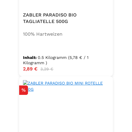
ZABLER PARADISO BIO
TAGLIATELLE 500G
100% Hartweizen
Inhalt:
0.5 Kilogramm
(5,78 € / 1
Kilogramm )
Verkaufspreis:
2,89 €
Regulärer Preis:
3,29 €
Rabatt
%