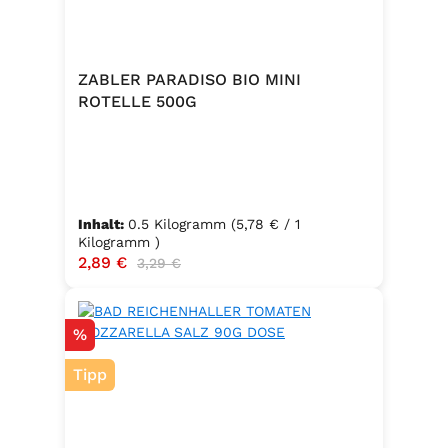
ZABLER PARADISO BIO MINI
ROTELLE 500G
Inhalt:
0.5 Kilogramm
(5,78 € / 1
Kilogramm )
Verkaufspreis:
2,89 €
Regulärer Preis:
3,29 €
Rabatt
%
Tipp