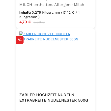
MILCH enthalten. Allergene Milch
und daraus gewonnene Erzeugnisse
Inhalt:
0.275 Kilogramm
(17,42 € / 1
Kilogramm )
Verkaufspreis:
4,79 €
Regulärer Preis:
5,60 €
Rabatt
%
ZABLER HOCHZEIT NUDELN
EXTRABREITE NUDELNESTER 500G
.