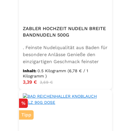
ZABLER HOCHZEIT NUDELN BREITE
BANDNUDELN 500G
. Feinste Nudelqualität aus Baden für
besondere Anlässe Genieße den
einzigartigen Geschmack feinster
Bandnudeln – mit den Zabler
Inhalt:
0.5 Kilogramm
(6,78 € / 1
Hochzeit Nudeln holst du dir echte
Kilogramm )
Verkaufspreis:
3,39 €
Regulärer Preis:
badische Qualität auf den Teller.
3,69 €
Hergestellt aus 100 % reinem
Hartweizengrieß, täglich frisch
Rabatt
%
aufgeschlagenen Eiern der
Güteklasse A und klarem
Tipp
Trinkwasser, bieten diese Nudeln ein
besonderes Geschmackserlebnis –