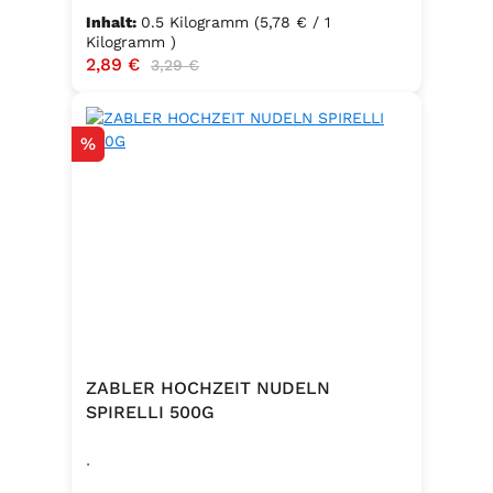
Inhalt:
0.5 Kilogramm
(5,78 € / 1
Kilogramm )
Verkaufspreis:
2,89 €
Regulärer Preis:
3,29 €
Rabatt
%
ZABLER HOCHZEIT NUDELN
SPIRELLI 500G
.