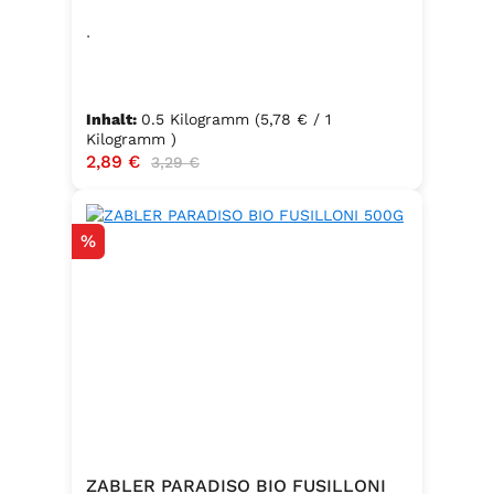
.
Inhalt:
0.5 Kilogramm
(5,78 € / 1
Kilogramm )
Verkaufspreis:
2,89 €
Regulärer Preis:
3,29 €
Rabatt
%
ZABLER PARADISO BIO FUSILLONI