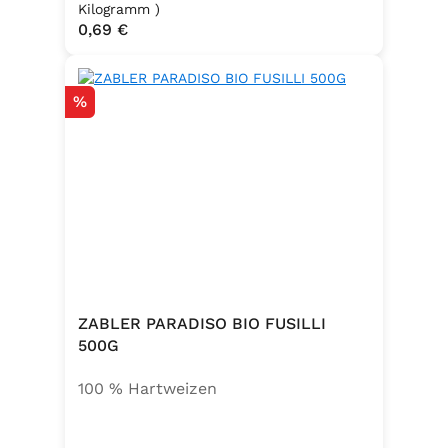
, Emulgator E491 (Unter
Kilogramm )
Regulärer Preis:
0,69 €
Schutzatmosphäre verpackt)
Rabatt
%
ZABLER PARADISO BIO FUSILLI
500G
100 % Hartweizen