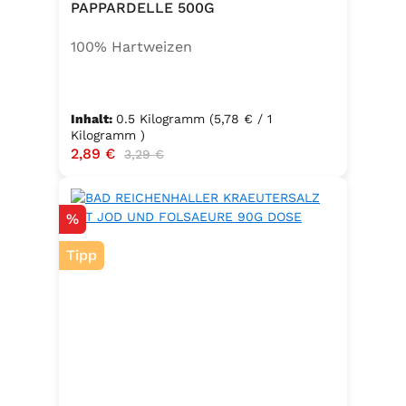
PAPPARDELLE 500G
100% Hartweizen
Inhalt:
0.5 Kilogramm
(5,78 € / 1
Kilogramm )
Verkaufspreis:
2,89 €
Regulärer Preis:
3,29 €
Rabatt
%
Tipp