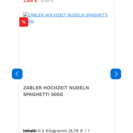
Verkaufspreis:
2,89 €
3,29 €
Rabatt
%
ZABLER HOCHZEIT NUDELN
SPAGHETTI 500G
Inhalt:
0.5 Kilogramm
(6,78 € / 1