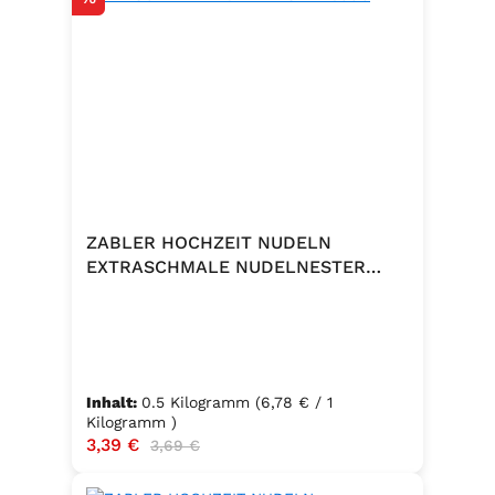
ZABLER HOCHZEIT NUDELN
EXTRASCHMALE NUDELNESTER
500G
Inhalt:
0.5 Kilogramm
(6,78 € / 1
Kilogramm )
Verkaufspreis:
3,39 €
Regulärer Preis:
3,69 €