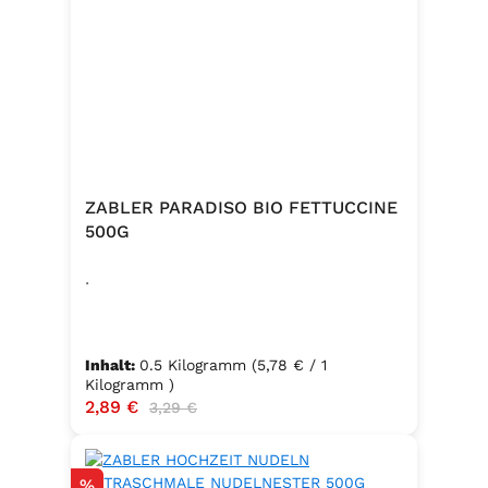
ZABLER PARADISO BIO FETTUCCINE
500G
.
Inhalt:
0.5 Kilogramm
(5,78 € / 1
Kilogramm )
Verkaufspreis:
2,89 €
Regulärer Preis:
3,29 €
Rabatt
%