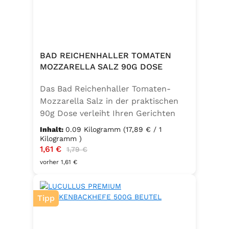
BAD REICHENHALLER TOMATEN
MOZZARELLA SALZ 90G DOSE
Das Bad Reichenhaller Tomaten-
Mozzarella Salz in der praktischen
90g Dose verleiht Ihren Gerichten
eine mediterrane Note. Ideal für
Inhalt:
0.09 Kilogramm
(17,89 € / 1
Caprese, Salate, Pasta und viele
Kilogramm )
Verkaufspreis:
1,61 €
Regulärer Preis:
weitere Speisen. Ohne
1,79 €
Geschmacksverstärker, vegan und
vorher 1,61 €
glutenfrei – für natürlichen Genuss
in bester Qualität. in der praktischen
Tipp
90g Dose verleiht Ihren Gerichten
eine mediterrane Note. Ideal für
Caprese, Salate, Pasta und viele