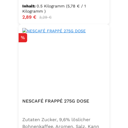
Inhalt:
0.5 Kilogramm
(5,78 € / 1
Kilogramm )
Verkaufspreis:
2,89 €
Regulärer Preis:
3,29 €
Rabatt
%
NESCAFÉ FRAPPÉ 275G DOSE
Zutaten Zucker, 9,6% löslicher
Bohnenkaffee, Aromen, Salz. Kann