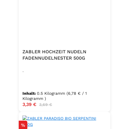
Knoblauch, 5 % Kräuter und
Gewürze (Petersilie, Sellerie, Zwiebel,
Basilikum, Dill, Majoran, Lorbeer,
Rosmarin, Oregano, Thymian),
Trennmittel Calciumsalze der
Speisefettsäuren, Folsäure,
Kaliumjodat.
ZABLER HOCHZEIT NUDELN
FADENNUDELNESTER 500G
.
Inhalt:
0.5 Kilogramm
(6,78 € / 1
Kilogramm )
Verkaufspreis:
3,39 €
Regulärer Preis:
3,69 €
Rabatt
%