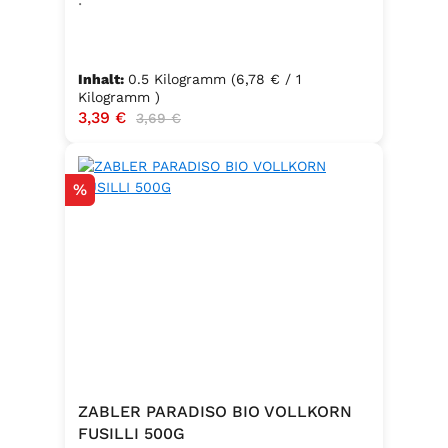
Inhalt:
0.5 Kilogramm
(6,78 € / 1
Kilogramm )
Verkaufspreis:
3,39 €
Regulärer Preis:
3,69 €
Rabatt
%
ZABLER PARADISO BIO VOLLKORN
FUSILLI 500G