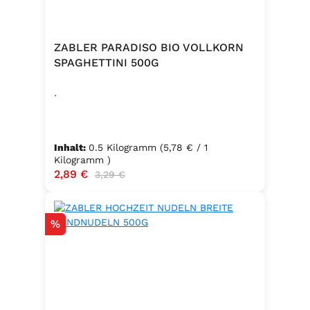
und Gewürze (Petersilie, Sellerie,
Zwiebel, Basilikum, Dill, Majoran,
Lorbeer, Rosmarin, Oregano,
ZABLER PARADISO BIO VOLLKORN
Thymian), Trennmittel Calciumsalze
SPAGHETTINI 500G
der Speisefettsäuren, Folsäure,
.
Kaliumjodat.
Inhalt:
0.5 Kilogramm
(5,78 € / 1
Kilogramm )
Verkaufspreis:
2,89 €
Regulärer Preis:
3,29 €
Rabatt
%