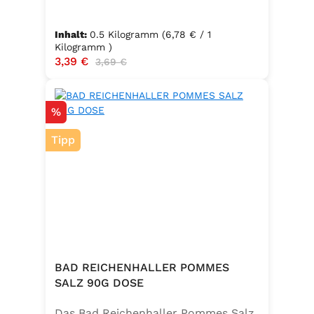
Inhalt:
0.5 Kilogramm
(6,78 € / 1
Kilogramm )
Verkaufspreis:
3,39 €
Regulärer Preis:
3,69 €
Rabatt
%
Tipp
BAD REICHENHALLER POMMES
SALZ 90G DOSE
Das Bad Reichenhaller Pommes Salz