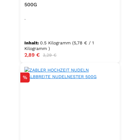
500G
.
Inhalt:
0.5 Kilogramm
(5,78 € / 1
Kilogramm )
Verkaufspreis:
2,89 €
Regulärer Preis:
3,29 €
Rabatt
%