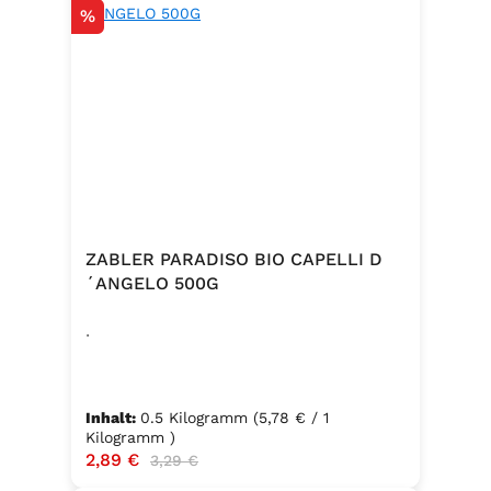
Rabatt
%
ZABLER PARADISO BIO CAPELLI D
´ANGELO 500G
.
Inhalt:
0.5 Kilogramm
(5,78 € / 1
Kilogramm )
Verkaufspreis:
2,89 €
Regulärer Preis:
3,29 €