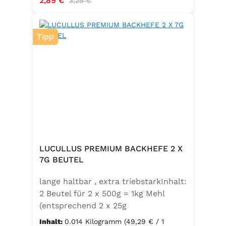
2,89 €
3,29 €
Tipp
LUCULLUS PREMIUM BACKHEFE 2 X
7G BEUTEL
lange haltbar , extra triebstarkInhalt:
2 Beutel für 2 x 500g = 1kg Mehl
(entsprechend 2 x 25g
Frischhefe)Zutaten: Trockenbackhefe
Inhalt:
0.014 Kilogramm
(49,29 € / 1