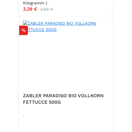
Kilogramm )
Verkaufspreis:
3,39 €
Regulärer Preis:
3,69 €
Rabatt
%
ZABLER PARADISO BIO VOLLKORN
FETTUCCE 500G
.