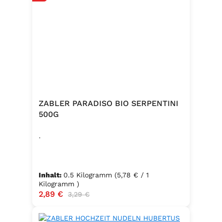
ZABLER PARADISO BIO SERPENTINI
500G
.
Inhalt:
0.5 Kilogramm
(5,78 € / 1
Kilogramm )
Verkaufspreis:
2,89 €
Regulärer Preis:
3,29 €