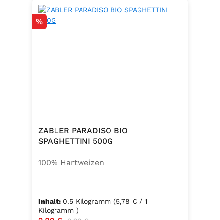
Rabatt
%
ZABLER PARADISO BIO
SPAGHETTINI 500G
100% Hartweizen
Inhalt:
0.5 Kilogramm
(5,78 € / 1
Kilogramm )
Verkaufspreis:
Regulärer Preis: