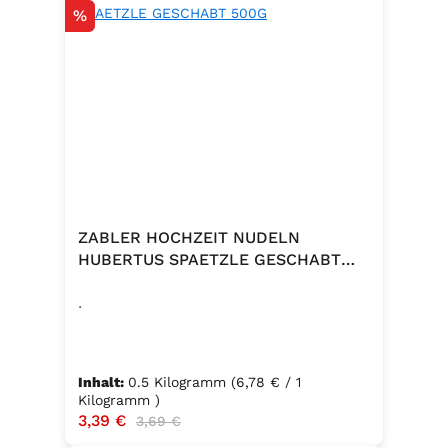
Rabatt
%
ZABLER HOCHZEIT NUDELN
HUBERTUS SPAETZLE GESCHABT
500G
.
Inhalt:
0.5 Kilogramm
(6,78 € / 1
Kilogramm )
Verkaufspreis:
3,39 €
Regulärer Preis:
3,69 €