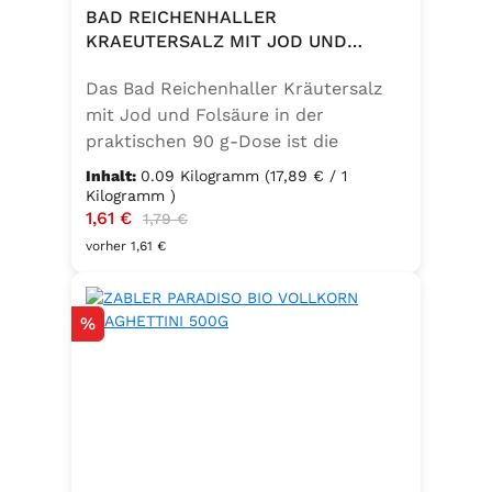
BAD REICHENHALLER
KRAEUTERSALZ MIT JOD UND
FOLSAEURE 90G DOSE
Das Bad Reichenhaller Kräutersalz
mit Jod und Folsäure in der
praktischen 90 g-Dose ist die
aromatische Würzmischung für eine
Inhalt:
0.09 Kilogramm
(17,89 € / 1
bewusste Ernährung. Fein
Kilogramm )
Verkaufspreis:
1,61 €
Regulärer Preis:
abgestimmte Gartenkräuter
1,79 €
verbinden sich mit hochwertigem
vorher 1,61 €
Salz zu einem vielseitigen
Küchenhelfer. Ideal zum Würzen von
Rabatt
%
Suppen, Salaten, Gemüse- und
Kartoffelgerichten. Geeignet für die
vegetarische und vegane Küche
sowie glutenfrei – perfekt für eine
ausgewogene Ernährung mit
zusätzlichem Jod und Folsäure.
Zutaten:Siedesalz, 17,5 % Kräuter