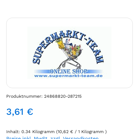
Bildergalerie überspringen
Produktnummer:
24868820-287215
3,61 €
Regulärer Preis:
Inhalt:
0.34 Kilogramm
(10,62 € / 1 Kilogramm )
Preise inkl. MwSt. zzgl. Versandkosten