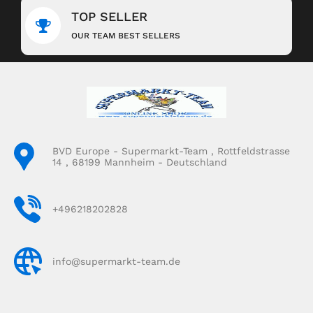
TOP SELLER
OUR TEAM BEST SELLERS
BVD Europe - Supermarkt-Team , Rottfeldstrasse
14 , 68199 Mannheim - Deutschland
+496218202828
info@supermarkt-team.de