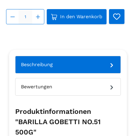
Produkt Anzahl: Gib den ge
In den Warenkorb
Beschreibung
Bewertungen
Produktinformationen
"BARILLA GOBETTI NO.51
500G"