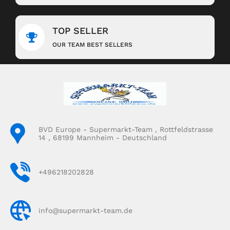
TOP SELLER
OUR TEAM BEST SELLERS
BVD Europe - Supermarkt-Team , Rottfeldstrasse
14 , 68199 Mannheim - Deutschland
+496218202828
info@supermarkt-team.de