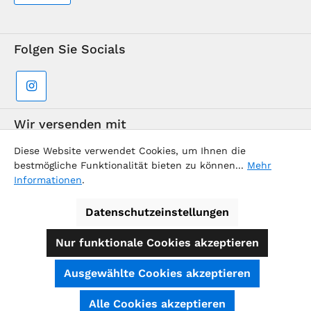
Folgen Sie Socials
Wir versenden mit
Diese Website verwendet Cookies, um Ihnen die
bestmögliche Funktionalität bieten zu können...
Mehr
Informationen
.
Datenschutzeinstellungen
Supermarkt-Team / BVD Europe Reise-Center
Nur funktionale Cookies akzeptieren
Alle Preise inkl. gesetzl. Mehrwertsteuer zzgl.
Ausgewählte Cookies akzeptieren
Versandkosten
und ggf. Nachnahmegebühren, wenn nicht
anders angegeben.
SEHR GUT
(4.74 / 5)
Alle Cookies akzeptieren
aus
39
Bewertungen bei: shopauskunft.de, ausgezeichnet.org, shopvote.de ⓘ