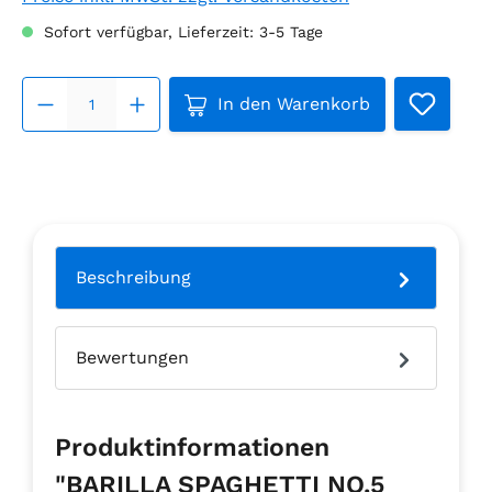
Sofort verfügbar, Lieferzeit: 3-5 Tage
Produkt Anzahl: Gib den ge
In den Warenkorb
Beschreibung
Bewertungen
Produktinformationen
"BARILLA SPAGHETTI NO.5