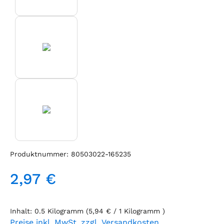
Produktnummer:
80503022-165235
2,97 €
Regulärer Preis:
Inhalt:
0.5 Kilogramm
(5,94 € / 1 Kilogramm )
Preise inkl. MwSt. zzgl. Versandkosten