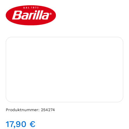
Bildergalerie überspringen
Produktnummer:
254274
17,90 €
Regulärer Preis: