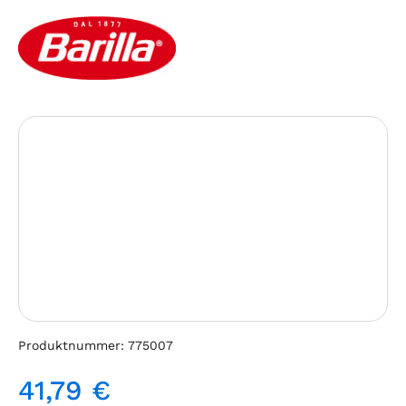
Bildergalerie überspringen
Produktnummer:
775007
41,79 €
Regulärer Preis: