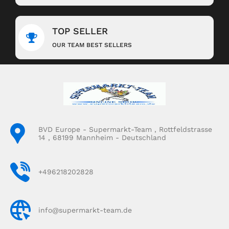
TOP SELLER
OUR TEAM BEST SELLERS
BVD Europe - Supermarkt-Team , Rottfeldstrasse
14 , 68199 Mannheim - Deutschland
+496218202828
info@supermarkt-team.de