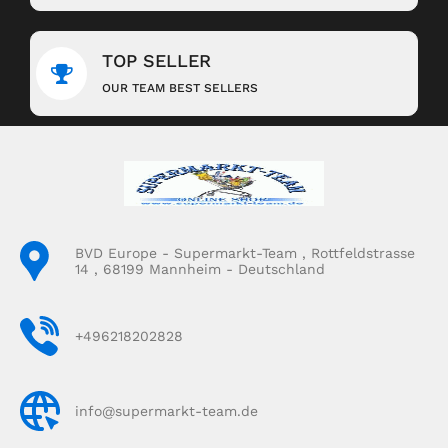
TOP SELLER
OUR TEAM BEST SELLERS
BVD Europe - Supermarkt-Team , Rottfeldstrasse
14 , 68199 Mannheim - Deutschland
+496218202828
info@supermarkt-team.de