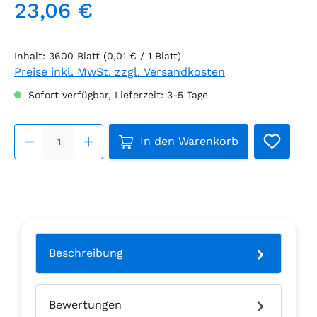
23,06 €
Regulärer Preis:
Inhalt:
3600 Blatt
(0,01 € / 1 Blatt)
Preise inkl. MwSt. zzgl. Versandkosten
Sofort verfügbar, Lieferzeit: 3-5 Tage
Produkt Anzahl: Gib den ge
In den Warenkorb
Beschreibung
Bewertungen