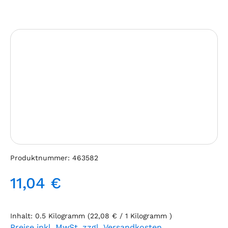
Bildergalerie überspringen
Produktnummer:
463582
11,04 €
Regulärer Preis:
Inhalt:
0.5 Kilogramm
(22,08 € / 1 Kilogramm )
Preise inkl. MwSt. zzgl. Versandkosten