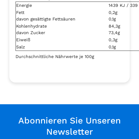
Energie
1439 KJ / 339
Fett
0,2g
davon gesättigte Fettsäuren
0,1g
Kohlenhydrate
84,3g
davon Zucker
73,4g
Eiweiß
0,3g
Salz
0,1g
Durchschnittliche Nährwerte je 100g
Abonnieren Sie Unseren
Newsletter