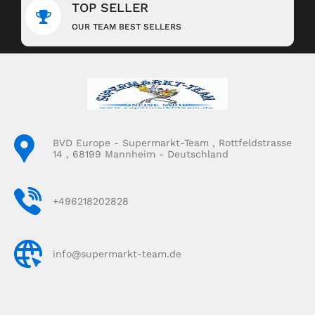
TOP SELLER
OUR TEAM BEST SELLERS
BVD Europe - Supermarkt-Team , Rottfeldstrasse
14 , 68199 Mannheim - Deutschland
+496218202828
info@supermarkt-team.de