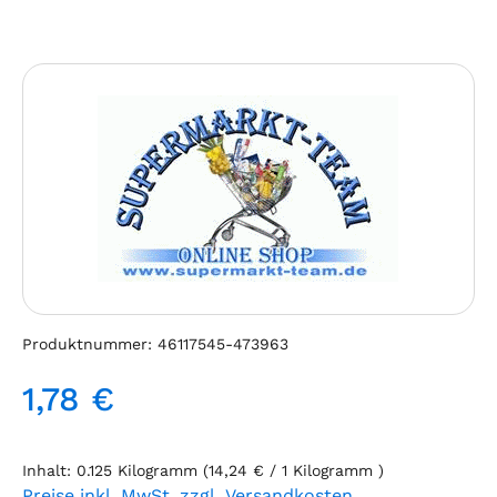
Bildergalerie überspringen
Produktnummer:
46117545-473963
1,78 €
Regulärer Preis:
Inhalt:
0.125 Kilogramm
(14,24 € / 1 Kilogramm )
Preise inkl. MwSt. zzgl. Versandkosten