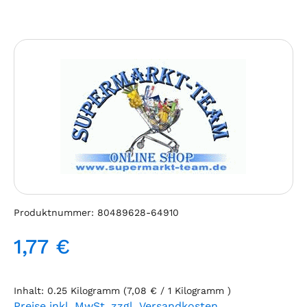
Bildergalerie überspringen
Produktnummer:
80489628-64910
1,77 €
Regulärer Preis:
Inhalt:
0.25 Kilogramm
(7,08 € / 1 Kilogramm )
Preise inkl. MwSt. zzgl. Versandkosten