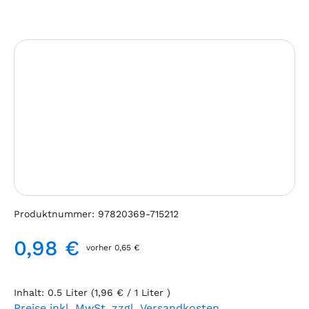
Bildergalerie überspringen
Produktnummer:
97820369-715212
0,98 €
vorher 0,65 €
Regulärer Preis:
Inhalt:
0.5 Liter
(1,96 € / 1 Liter )
Preise inkl. MwSt. zzgl. Versandkosten