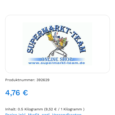
Bildergalerie überspringen
Produktnummer:
392629
4,76 €
Regulärer Preis:
Inhalt:
0.5 Kilogramm
(9,52 € / 1 Kilogramm )
Preise inkl. MwSt. zzgl. Versandkosten