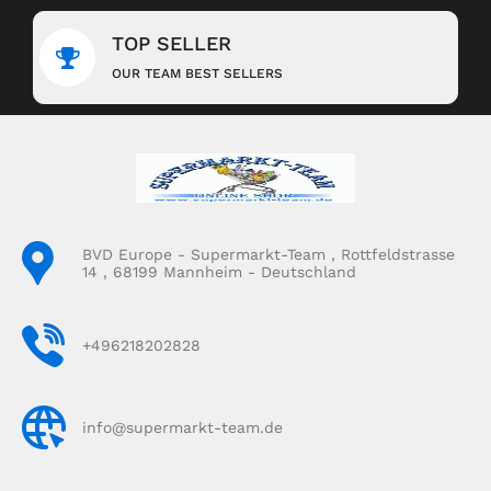
TOP SELLER
OUR TEAM BEST SELLERS
BVD Europe - Supermarkt-Team , Rottfeldstrasse
14 , 68199 Mannheim - Deutschland
+496218202828
info@supermarkt-team.de