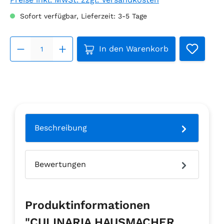
Sofort verfügbar, Lieferzeit: 3-5 Tage
Produkt Anzahl: Gib den ge
In den Warenkorb
Beschreibung
Bewertungen
Produktinformationen
"CULINARIA HAUSMACHER