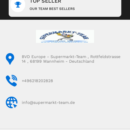
TOP SELLER
OUR TEAM BEST SELLERS
BVD Europe - Supermarkt-Team , Rottfeldstrasse
14 , 68199 Mannheim - Deutschland
+496218202828
info@supermarkt-team.de