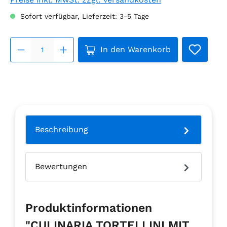
Sofort verfügbar, Lieferzeit: 3-5 Tage
Produkt Anzahl: Gib den ge
In den Warenkorb
Beschreibung
Bewertungen
Produktinformationen
"CULINARIA TORTELLINI MIT