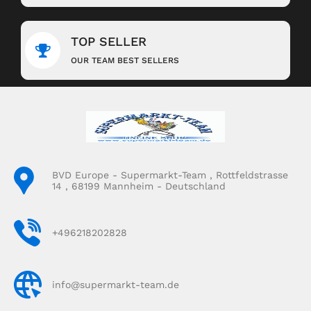
TOP SELLER
OUR TEAM BEST SELLERS
BVD Europe - Supermarkt-Team , Rottfeldstrasse
14 , 68199 Mannheim - Deutschland
+496218202828
info@supermarkt-team.de