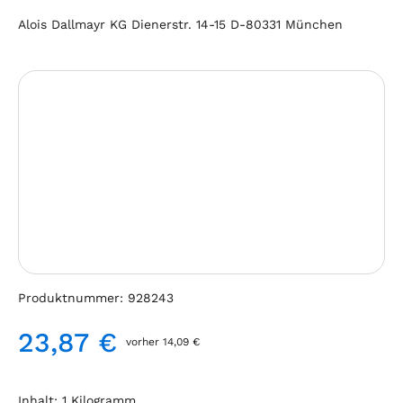
Alois Dallmayr KG Dienerstr. 14-15 D-80331 München
Bildergalerie überspringen
Produktnummer:
928243
23,87 €
vorher 14,09 €
Regulärer Preis:
Inhalt:
1 Kilogramm