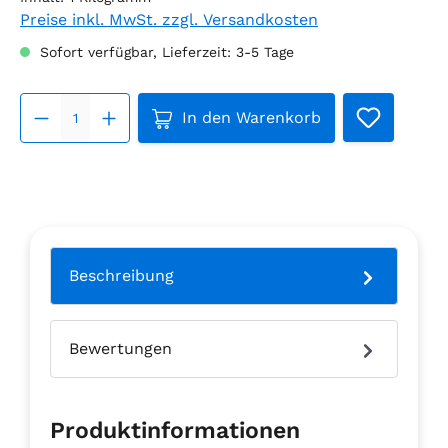
Preise inkl. MwSt. zzgl. Versandkosten
Sofort verfügbar, Lieferzeit: 3-5 Tage
Produkt Anzahl: Gib den gew
In den Warenkorb
Beschreibung
Bewertungen
Produktinformationen