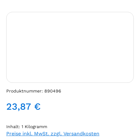
Bildergalerie überspringen
Produktnummer:
890496
23,87 €
Regulärer Preis:
Inhalt:
1 Kilogramm
Preise inkl. MwSt. zzgl. Versandkosten