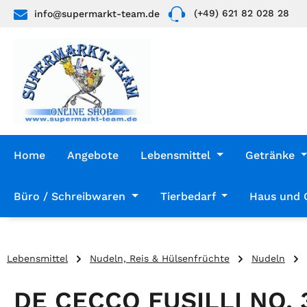
(+49) 621 82 028 28
info@supermarkt-team.de
 Hauptinhalt springen
Zur Suche springen
Zur Hauptnavigation springen
Home
Angebote
Lebensmittel
Getränke
Büro / Schreibwaren
Tierbedarf
Haus und 
Lebensmittel
Nudeln, Reis & Hülsenfrüchte
Nudeln
DE CECCO FUSILLI NO. 