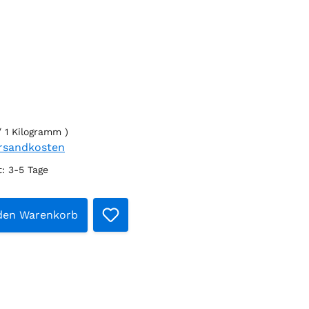
 / 1 Kilogramm )
ersandkosten
t: 3-5 Tage
t Anzahl: Gib den gewünschten Wert e
 den Warenkorb