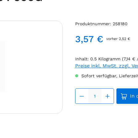
Produktnummer:
258180
3,57 €
vorher 2,52 €
Regulärer Preis:
Inhalt:
0.5 Kilogramm
(7,14 €
Preise inkl. MwSt. zzgl. V
Sofort verfügbar, Lieferzei
Produk
In