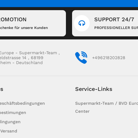
ROMOTION
SUPPORT 24/7
chenke für unsere Kunden
PROFESSIONELLER SU
Europe - Supermarkt-Team ,
eldstrasse 14 , 68199
+496218202828
heim - Deutschland
es
Service-Links
Geschäftsbedingungen
Supermarkt-Team / BVD Euro
Center
bestimungen
dingungen
 Versand