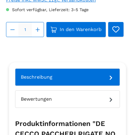
Sofort verfügbar, Lieferzeit: 3-5 Tage
Produkt Anzahl: Gib den ge
In den Warenkorb
Beschreibung
Bewertungen
Produktinformationen "DE
CECCO PACCHERI RIGATE NO.