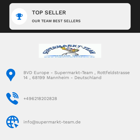
TOP SELLER
OUR TEAM BEST SELLERS
BVD Europe - Supermarkt-Team , Rottfeldstrasse
14 , 68199 Mannheim - Deutschland
+496218202828
info@supermarkt-team.de