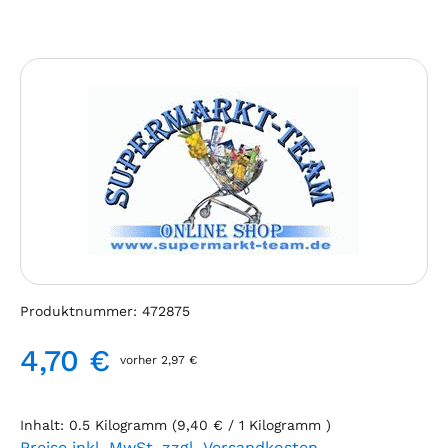
Bildergalerie überspringen
Produktnummer:
472875
4,70 €
vorher 2,97 €
Regulärer Preis:
Inhalt:
0.5 Kilogramm
(9,40 € / 1 Kilogramm )
Preise inkl. MwSt. zzgl. Versandkosten