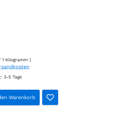
 / 1 Kilogramm )
ersandkosten
t: 3-5 Tage
t Anzahl: Gib den gewünschten Wert e
 den Warenkorb