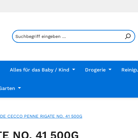
Alles für das Baby / Kind
Drogerie
Reinig
Garten
DE CECCO PENNE RIGATE NO. 41 500G
E NO. 41 500G