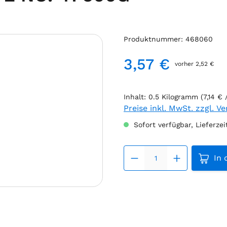
Produktnummer:
468060
3,57 €
vorher 2,52 €
Regulärer Preis:
Inhalt:
0.5 Kilogramm
(7,14 €
Preise inkl. MwSt. zzgl. V
Sofort verfügbar, Lieferzei
Produk
In