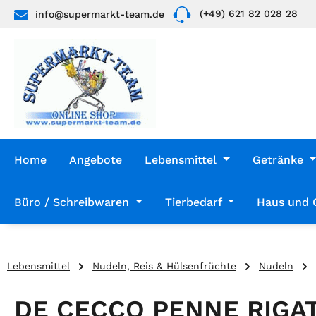
(+49) 621 82 028 28
info@supermarkt-team.de
 Hauptinhalt springen
Zur Suche springen
Zur Hauptnavigation springen
Home
Angebote
Lebensmittel
Getränke
Büro / Schreibwaren
Tierbedarf
Haus und 
Lebensmittel
Nudeln, Reis & Hülsenfrüchte
Nudeln
DE CECCO PENNE RIGAT