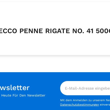
CECCO PENNE RIGATE NO. 41 500
wsletter
h Heute Für Den Newsletter
Mit dem Anmelden zu unserem News
Datenschutzbestimmungen
einver