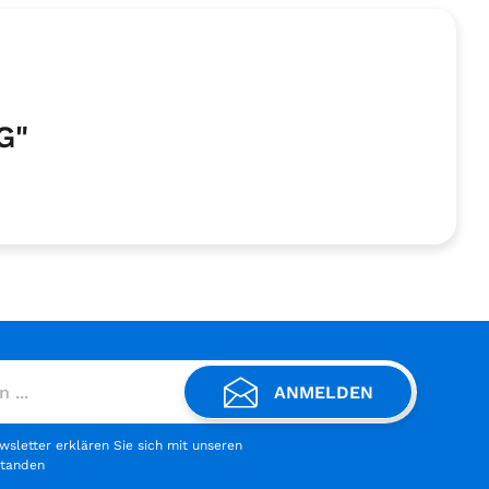
G"
ANMELDEN
letter erklären Sie sich mit unseren
standen