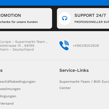
ROMOTION
SUPPORT 24/7
chenke für unsere Kunden
PROFESSIONELLER SU
Europe - Supermarkt-Team ,
eldstrasse 14 , 68199
+496218202828
heim - Deutschland
es
Service-Links
Geschäftsbedingungen
Supermarkt-Team / BVD Euro
Center
bestimungen
dingungen
 Versand