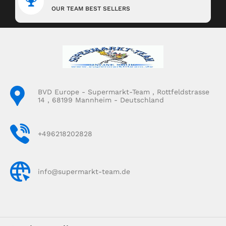
OUR TEAM BEST SELLERS
BVD Europe - Supermarkt-Team , Rottfeldstrasse
14 , 68199 Mannheim - Deutschland
+496218202828
info@supermarkt-team.de