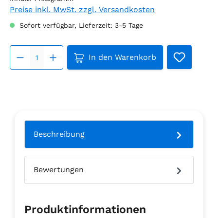
Preise inkl. MwSt. zzgl. Versandkosten
Sofort verfügbar, Lieferzeit: 3-5 Tage
Produkt Anzahl: Gib den gew
In den Warenkorb
Beschreibung
Bewertungen
Produktinformationen