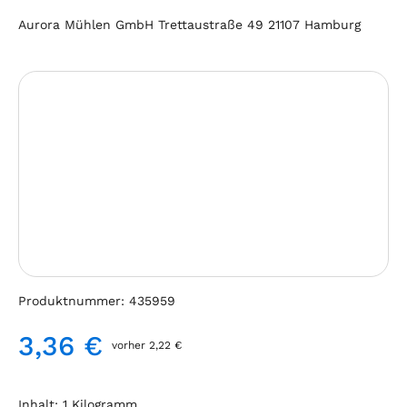
Aurora Mühlen GmbH Trettaustraße 49 21107 Hamburg
Bildergalerie überspringen
Produktnummer:
435959
3,36 €
vorher 2,22 €
Regulärer Preis:
Inhalt:
1 Kilogramm