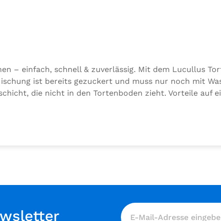
n – einfach, schnell & zuverlässig. Mit dem Lucullus To
schung ist bereits gezuckert und muss nur noch mit Wa
chicht, die nicht in den Tortenboden zieht. Vorteile auf e
ittfest – ideal für Obstkuchen und Tartes ✅ Verhindert 
aft anrühren ✅ Zuverlässige Qualität von Lucullus Anwend
 aufkochen, kurz abkühlen lassen und über den belegten 
en und Tartes.
wsletter