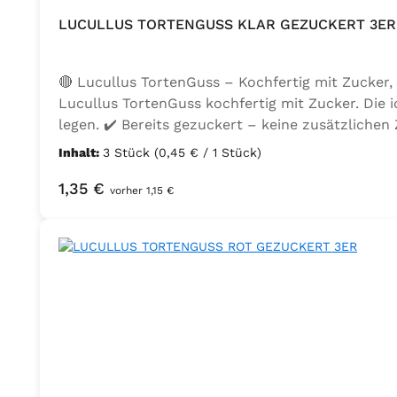
LUCULLUS TORTENGUSS KLAR GEZUCKERT 3ER
🔴 Lucullus TortenGuss – Kochfertig mit Zucker,
Lucullus TortenGuss kochfertig mit Zucker. Die i
legen. ✔️ Bereits gezuckert – keine zusätzlichen
zuverlässig ✔️ Durchweicht den Tortenboden nich
Inhalt:
3 Stück
(0,45 € / 1 Stück)
Glanz, schnittfeste Konsistenz und verlängert di
Regulärer Preis:
1,35 €
Anwendung: Aufkochen, über dem belegten Kuchen 
vorher 1,15 €
Monokaliumtartrat (Weinstein), natürliches Aro