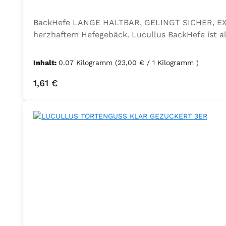
BackHefe LANGE HALTBAR, GELINGT SICHER, EXTR
herzhaftem Hefegebäck. Lucullus BackHefe ist als
Inhalt:
0.07 Kilogramm
(23,00 € / 1 Kilogramm )
Regulärer Preis:
1,61 €