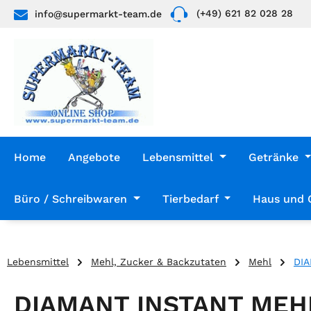
(+49) 621 82 028 28
info@supermarkt-team.de
 Hauptinhalt springen
Zur Suche springen
Zur Hauptnavigation springen
Home
Angebote
Lebensmittel
Getränke
Büro / Schreibwaren
Tierbedarf
Haus und 
Lebensmittel
Mehl, Zucker & Backzutaten
Mehl
DIA
DIAMANT INSTANT MEH