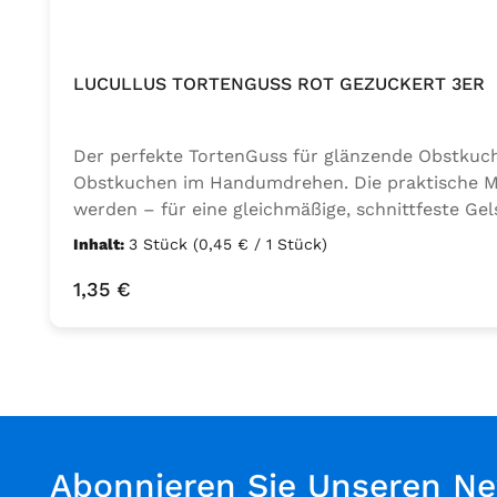
LUCULLUS TORTENGUSS ROT GEZUCKERT 3ER
Der perfekte TortenGuss für glänzende Obstkuche
Obstkuchen im Handumdrehen. Die praktische Mi
werden – für eine gleichmäßige, schnittfeste Gels
Nachsüßen notwendig ✅ Schnell gelierend & schn
Inhalt:
3 Stück
(0,45 € / 1 Stück)
Vielseitig einsetzbar – mit Wasser oder Fruchts
Regulärer Preis:
1,35 €
Wasser oder verdünntem Fruchtsaft unter Rühren
Hausgemachte Obstkuchen, Blechkuchen, Törtch
Abonnieren Sie Unseren Ne