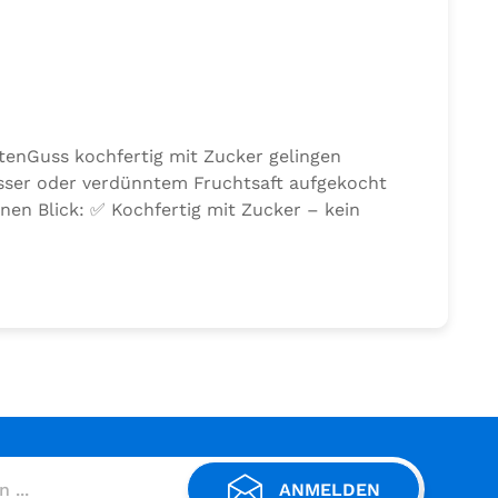
rtenGuss kochfertig mit Zucker gelingen
sser oder verdünntem Fruchtsaft aufgekocht
inen Blick: ✅ Kochfertig mit Zucker – kein
Durchweichen – für einen stabilen Boden ✅
ung: Einfach den Inhalt des Beutels mit 250 ml
Kuchen geben – fertig! Ideal für:
ANMELDEN