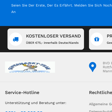
Seien Sie Der Erste, Der Es Erfährt. Melden Sie Sich Noc
An
KOSTENLOSER VERSAND
P
ÜBER €75,- innerhalb Deutschlands
Ges
BVD 
Rottf
Mann
Service-Hotline
Rechtlich
Unterstützung und Beratung unter:
Allgemeine 
Datenschutz