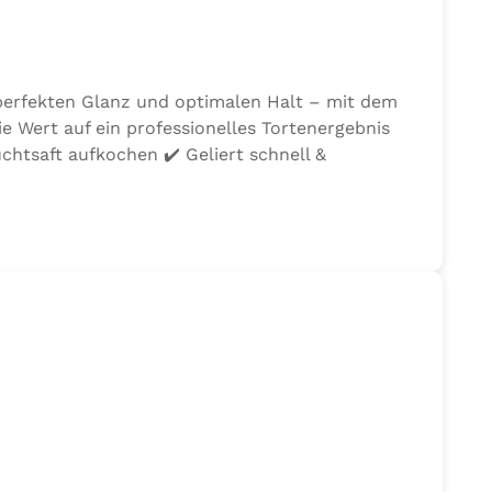
 perfekten Glanz und optimalen Halt – mit dem
ie Wert auf ein professionelles Tortenergebnis
chtsaft aufkochen ✔️ Geliert schnell &
cullus TortenGuss sorgt für einen appetitlichen
telettes, Früchtekuchen, Partygebäck 👉
 Geliermittel: Carrageen, Säuerungsmittel: