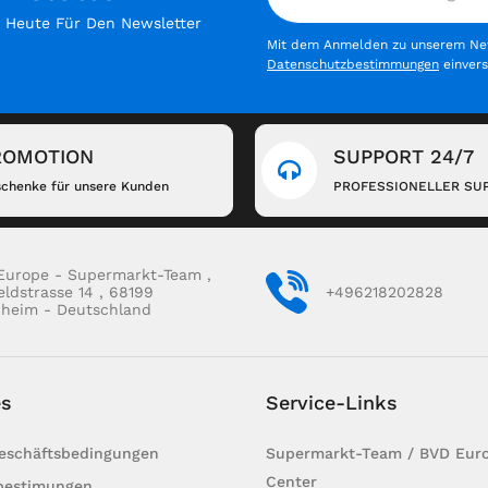
h Heute Für Den Newsletter
Mit dem Anmelden zu unserem News
Datenschutzbestimmungen
einver
ROMOTION
SUPPORT 24/7
chenke für unsere Kunden
PROFESSIONELLER SU
Europe - Supermarkt-Team ,
eldstrasse 14 , 68199
+496218202828
heim - Deutschland
es
Service-Links
Geschäftsbedingungen
Supermarkt-Team / BVD Euro
Center
bestimungen