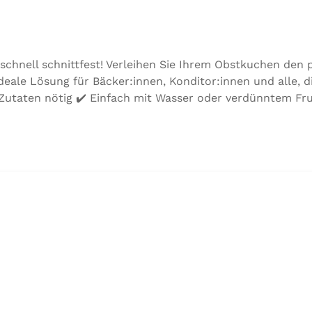
 schnell schnittfest! Verleihen Sie Ihrem Obstkuchen den
deale Lösung für Bäcker:innen, Konditor:innen und alle, d
 Zutaten nötig ✔️ Einfach mit Wasser oder verdünntem Fru
t Ob Erdbeerkuchen, Pfirsichtarte oder Beerentorte – Lu
e Frische Ihrer Obstbeläge. 👉 Ideal für: Obstkuchen, Tor
verteilen, fertig! Zutaten: Zucker (61%), Tapiokastärke,
ma