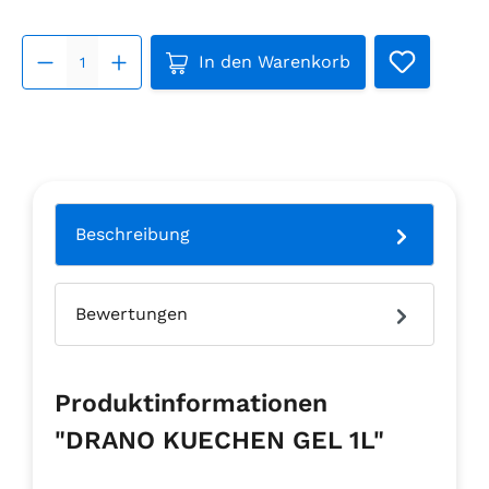
Produkt Anzahl: Gib den gew
In den Warenkorb
Beschreibung
Bewertungen
Produktinformationen
"DRANO KUECHEN GEL 1L"
.