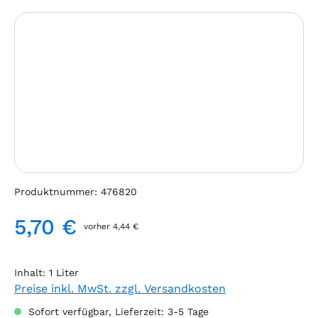
Bildergalerie überspringen
Produktnummer:
476820
5,70 €
vorher 4,44 €
Regulärer Preis:
Inhalt:
1 Liter
Preise inkl. MwSt. zzgl. Versandkosten
Sofort verfügbar, Lieferzeit: 3-5 Tage