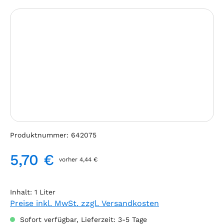
Bildergalerie überspringen
Produktnummer:
642075
5,70 €
vorher 4,44 €
Regulärer Preis:
Inhalt:
1 Liter
Preise inkl. MwSt. zzgl. Versandkosten
Sofort verfügbar, Lieferzeit: 3-5 Tage