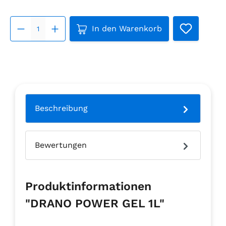
Produkt Anzahl: Gib den gew
In den Warenkorb
Beschreibung
Bewertungen
Produktinformationen
"DRANO POWER GEL 1L"
.