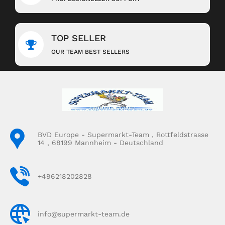
TOP SELLER
OUR TEAM BEST SELLERS
BVD Europe - Supermarkt-Team , Rottfeldstrasse
14 , 68199 Mannheim - Deutschland
+496218202828
info@supermarkt-team.de