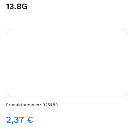
13.8G
Bildergalerie überspringen
Produktnummer:
925483
2,37 €
Regulärer Preis: