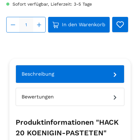
Sofort verfügbar, Lieferzeit: 3-5 Tage
Produkt Anzahl: Gib den ge
In den Warenkorb
Beschreibung
Bewertungen
Produktinformationen "HACK
20 KOENIGIN-PASTETEN"