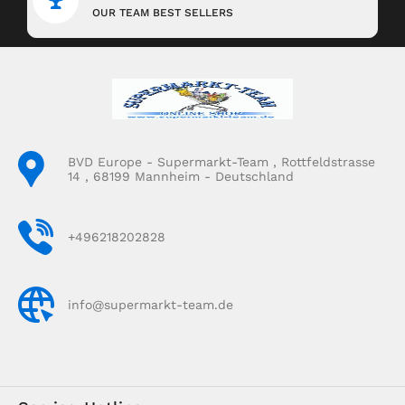
OUR TEAM BEST SELLERS
BVD Europe - Supermarkt-Team , Rottfeldstrasse
14 , 68199 Mannheim - Deutschland
+496218202828
info@supermarkt-team.de