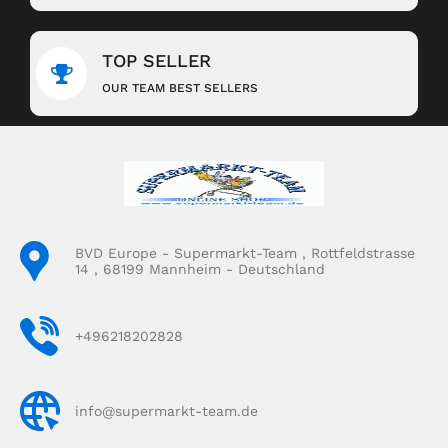
TOP SELLER
OUR TEAM BEST SELLERS
BVD Europe - Supermarkt-Team , Rottfeldstrasse
14 , 68199 Mannheim - Deutschland
+496218202828
info@supermarkt-team.de