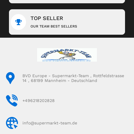
TOP SELLER
OUR TEAM BEST SELLERS
BVD Europe - Supermarkt-Team , Rottfeldstrasse
14 , 68199 Mannheim - Deutschland
+496218202828
info@supermarkt-team.de