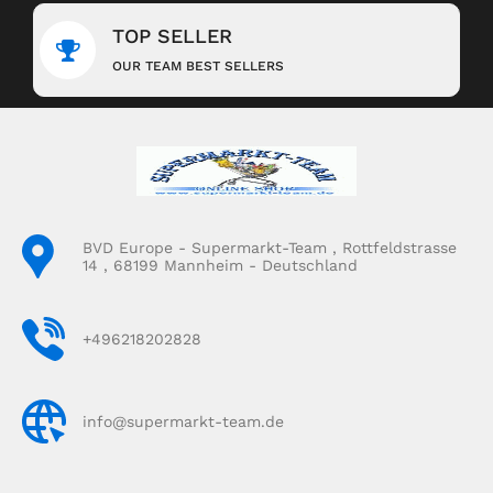
TOP SELLER
OUR TEAM BEST SELLERS
BVD Europe - Supermarkt-Team , Rottfeldstrasse
14 , 68199 Mannheim - Deutschland
+496218202828
info@supermarkt-team.de