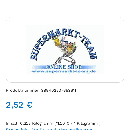
Bildergalerie überspringen
Produktnummer:
38940250-653611
2,52 €
Regulärer Preis:
Inhalt:
0.225 Kilogramm
(11,20 € / 1 Kilogramm )
Preise inkl. MwSt. zzgl. Versandkosten