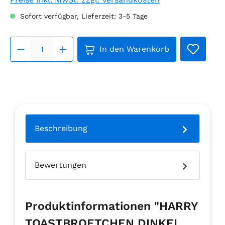
Sofort verfügbar, Lieferzeit: 3-5 Tage
Produkt Anzahl: Gib den ge
In den Warenkorb
Beschreibung
Bewertungen
Produktinformationen "HARRY
TOASTBROETCHEN DINKEL