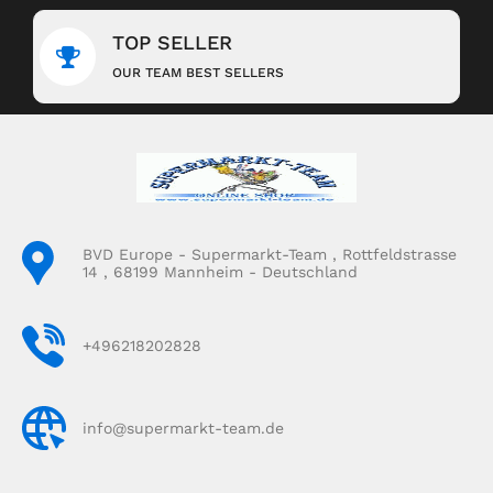
TOP SELLER
OUR TEAM BEST SELLERS
BVD Europe - Supermarkt-Team , Rottfeldstrasse
14 , 68199 Mannheim - Deutschland
+496218202828
info@supermarkt-team.de