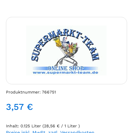
Bildergalerie überspringen
Produktnummer:
766751
3,57 €
Regulärer Preis:
Inhalt:
0.125 Liter
(28,56 € / 1 Liter )
Preise inkl. MwSt. zzgl. Versandkosten