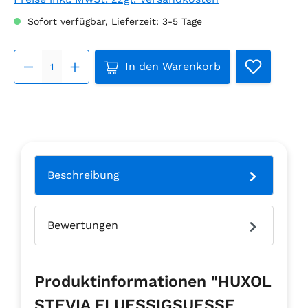
Sofort verfügbar, Lieferzeit: 3-5 Tage
Produkt Anzahl: Gib den gew
In den Warenkorb
Beschreibung
Bewertungen
Produktinformationen "HUXOL
STEVIA FLUESSIGSUESSE