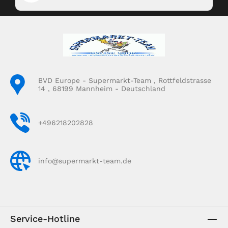
BVD Europe - Supermarkt-Team , Rottfeldstrasse
14 , 68199 Mannheim - Deutschland
+496218202828
info@supermarkt-team.de
Service-Hotline