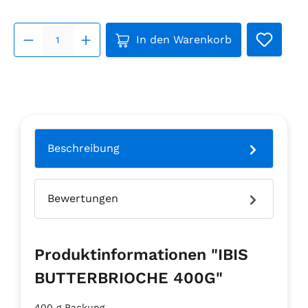
Produkt Anzahl: Gib den ge
In den Warenkorb
Beschreibung
Bewertungen
Produktinformationen "IBIS
BUTTERBRIOCHE 400G"
400 g Packung