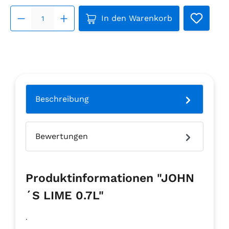
Produkt Anzahl: Gib den ge
In den Warenkorb
Beschreibung
Bewertungen
Produktinformationen "JOHN
´S LIME 0.7L"
.