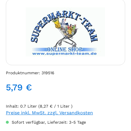
Bildergalerie überspringen
Produktnummer:
319516
5,79 €
Regulärer Preis:
Inhalt:
0.7 Liter
(8,27 € / 1 Liter )
Preise inkl. MwSt. zzgl. Versandkosten
Sofort verfügbar, Lieferzeit: 3-5 Tage