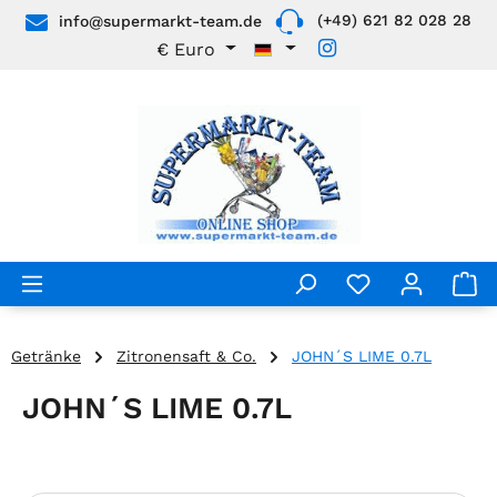
(+49) 621 82 028 28
info@supermarkt-team.de
Zum Hauptinhalt springen
€
Euro
Getränke
Zitronensaft & Co.
JOHN´S LIME 0.7L
JOHN´S LIME 0.7L