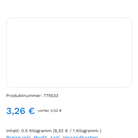
Bildergalerie überspringen
Produktnummer:
775533
3,26 €
vorher 2,52 €
Regulärer Preis:
Inhalt:
0.5 Kilogramm
(6,52 € / 1 Kilogramm )
Preise inkl. MwSt. zzgl. Versandkosten