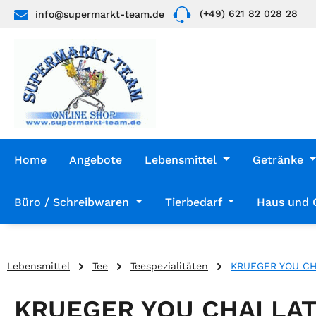
(+49) 621 82 028 28
info@supermarkt-team.de
 Hauptinhalt springen
Zur Suche springen
Zur Hauptnavigation springen
Home
Angebote
Lebensmittel
Getränke
Büro / Schreibwaren
Tierbedarf
Haus und 
Lebensmittel
Tee
Teespezialitäten
KRUEGER YOU CHA
KRUEGER YOU CHAI LAT