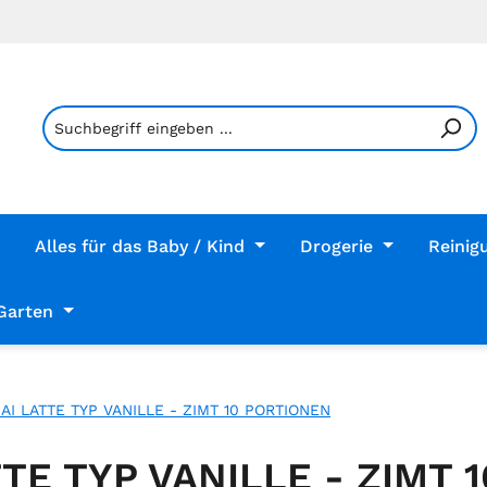
Alles für das Baby / Kind
Drogerie
Reinig
Garten
I LATTE TYP VANILLE - ZIMT 10 PORTIONEN
TE TYP VANILLE - ZIMT 