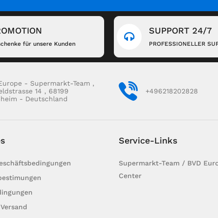
ROMOTION
SUPPORT 24/7
chenke für unsere Kunden
PROFESSIONELLER SU
Europe - Supermarkt-Team ,
eldstrasse 14 , 68199
+496218202828
heim - Deutschland
es
Service-Links
Geschäftsbedingungen
Supermarkt-Team / BVD Euro
Center
bestimungen
dingungen
 Versand