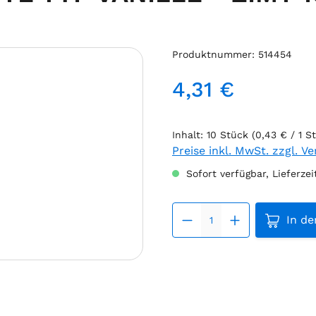
Produktnummer:
514454
4,31 €
Regulärer Preis:
Inhalt:
10 Stück
(0,43 € / 1 S
Preise inkl. MwSt. zzgl. V
Sofort verfügbar, Lieferzei
Produkt
In d