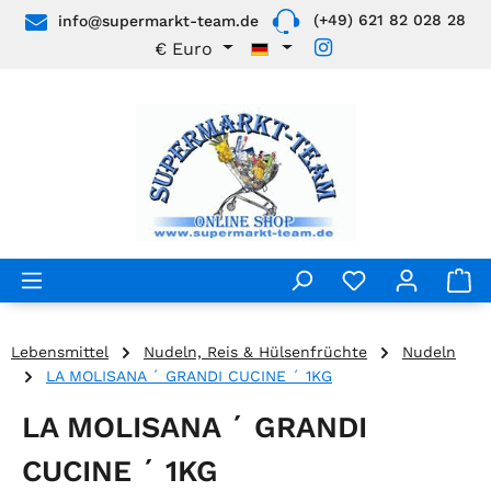
(+49) 621 82 028 28
info@supermarkt-team.de
Zum Hauptinhalt springen
€
Euro
Lebensmittel
Nudeln, Reis & Hülsenfrüchte
Nudeln
LA MOLISANA ´ GRANDI CUCINE ´ 1KG
LA MOLISANA ´ GRANDI
CUCINE ´ 1KG