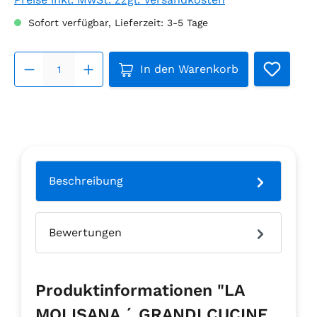
Sofort verfügbar, Lieferzeit: 3-5 Tage
Produkt Anzahl: Gib den ge
In den Warenkorb
Beschreibung
Bewertungen
Produktinformationen "LA
MOLISANA ´ GRANDI CUCINE