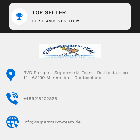
TOP SELLER
OUR TEAM BEST SELLERS
BVD Europe - Supermarkt-Team , Rottfeldstrasse
14 , 68199 Mannheim - Deutschland
+496218202828
info@supermarkt-team.de