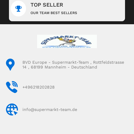
TOP SELLER
OUR TEAM BEST SELLERS
BVD Europe - Supermarkt-Team , Rottfeldstrasse
14 , 68199 Mannheim - Deutschland
+496218202828
info@supermarkt-team.de