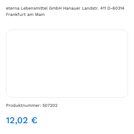
eterna Lebensmittel GmbH Hanauer Landstr. 411 D-60314
Frankfurt am Main
Bildergalerie überspringen
Produktnummer:
507202
12,02 €
Regulärer Preis: