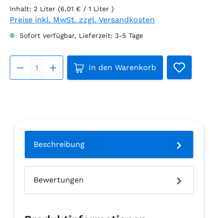
Inhalt:
2 Liter
(6,01 € / 1 Liter )
Preise inkl. MwSt. zzgl. Versandkosten
Sofort verfügbar, Lieferzeit: 3-5 Tage
Produkt Anzahl: Gib den gew
In den Warenkorb
Beschreibung
Bewertungen