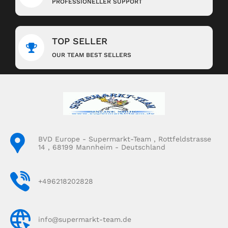
PROFESSIONELLER SUPPORT
TOP SELLER
OUR TEAM BEST SELLERS
BVD Europe - Supermarkt-Team , Rottfeldstrasse
14 , 68199 Mannheim - Deutschland
+496218202828
info@supermarkt-team.de