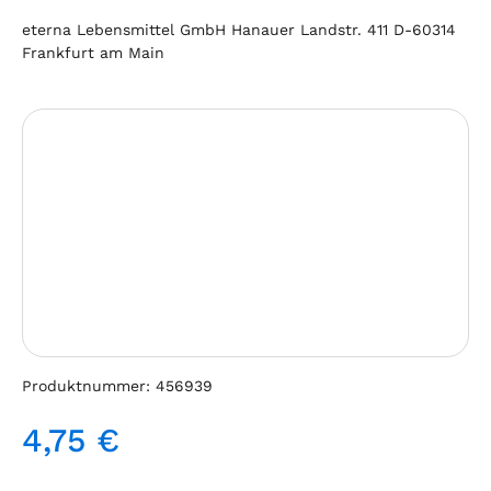
eterna Lebensmittel GmbH Hanauer Landstr. 411 D-60314
Frankfurt am Main
Bildergalerie überspringen
Produktnummer:
456939
4,75 €
Regulärer Preis: