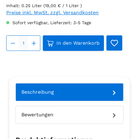
Inhalt:
0.25 Liter
(19,00 € / 1 Liter )
Preise inkl. MwSt. zzgl. Versandkosten
Sofort verfügbar, Lieferzeit: 3-5 Tage
Produkt Anzahl: Gib den gew
In den Warenkorb
Beschreibung
Bewertungen