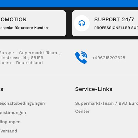
ROMOTION
SUPPORT 24/7
chenke für unsere Kunden
PROFESSIONELLER SU
Europe - Supermarkt-Team ,
eldstrasse 14 , 68199
+496218202828
heim - Deutschland
es
Service-Links
Geschäftsbedingungen
Supermarkt-Team / BVD Euro
Center
bestimungen
dingungen
 Versand