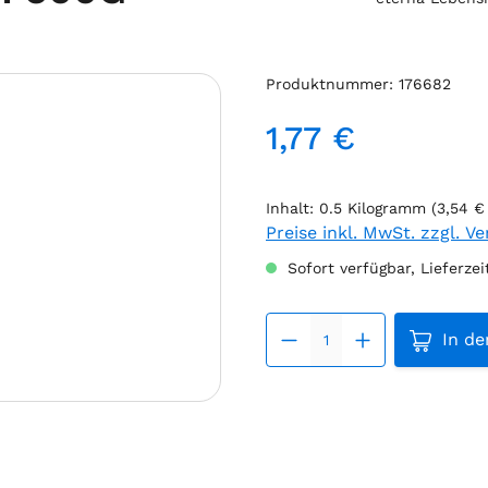
Produktnummer:
176682
1,77 €
Regulärer Preis:
Inhalt:
0.5 Kilogramm
(3,54 €
Preise inkl. MwSt. zzgl. V
Sofort verfügbar, Lieferzei
Produkt
In d