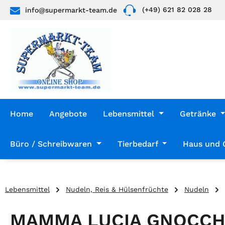
(+49) 621 82 028 28
info@supermarkt-team.de
 Hauptinhalt springen
Zur Suche springen
Zur Hauptnavigation springen
Home
Angebote
Lebensmittel
Getränke
Büro / Schreibwaren
Tierbedarf
Haus und 
Lebensmittel
Nudeln, Reis & Hülsenfrüchte
Nudeln
MAMMA LUCIA GNOCCH