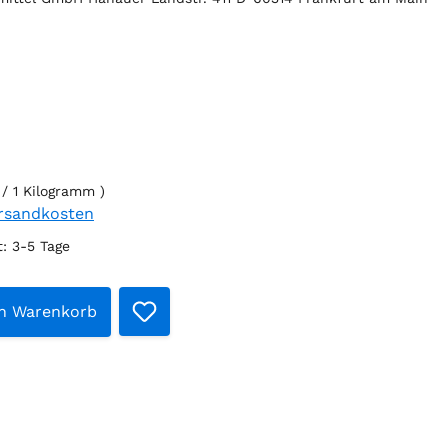
 / 1 Kilogramm )
ersandkosten
t: 3-5 Tage
 Anzahl: Gib den gewünschten Wert ei
en Warenkorb