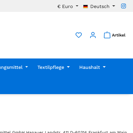
€
Euro
Deutsch
Artikel
ungsmittel
Textilpflege
Haushalt
mittel GmbH Hanauer Landstr. 411 D-60314 Frankfurt am Main