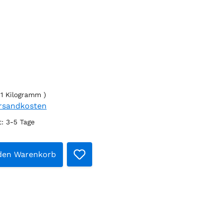
 1 Kilogramm )
ersandkosten
t: 3-5 Tage
t Anzahl: Gib den gewünschten Wert e
 den Warenkorb