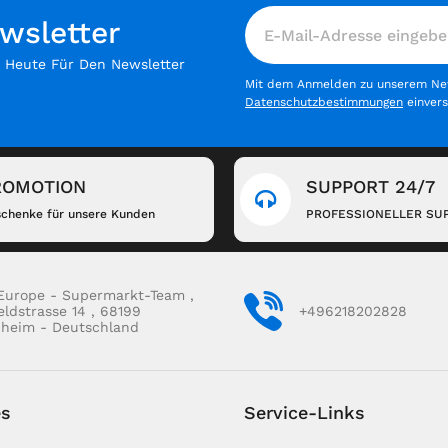
wsletter
h Heute Für Den Newsletter
Mit dem Anmelden zu unserem News
Datenschutzbestimmungen
einver
ROMOTION
SUPPORT 24/7
chenke für unsere Kunden
PROFESSIONELLER SU
Europe - Supermarkt-Team ,
eldstrasse 14 , 68199
+496218202828
heim - Deutschland
es
Service-Links