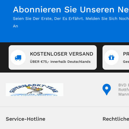
Abonnieren Sie Unseren Ne
Seien Sie Der Erste, Der Es Erfährt. Melden Sie Sich Noc
An
KOSTENLOSER VERSAND
P
ÜBER €75,- innerhalb Deutschlands
Ges
BVD 
Rottf
Mann
Service-Hotline
Rechtlich