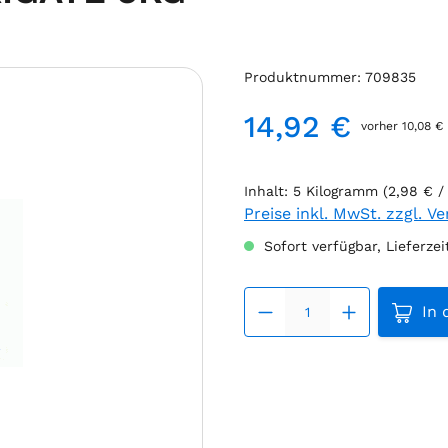
Produktnummer:
709835
14,92 €
vorher 10,08 €
Regulärer Preis:
Inhalt:
5 Kilogramm
(2,98 € /
Preise inkl. MwSt. zzgl. V
Sofort verfügbar, Lieferzei
Produk
In