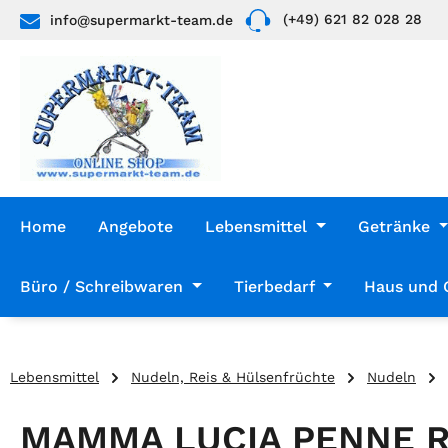
(+49) 621 82 028 28
info@supermarkt-team.de
 Hauptinhalt springen
Zur Suche springen
Zur Hauptnavigation springen
Home
Angebote
Lebensmittel
Getränke
Büro / Schreibwaren
Tierbedarf
Haus und 
Lebensmittel
Nudeln, Reis & Hülsenfrüchte
Nudeln
MAMMA LUCIA PENNE R