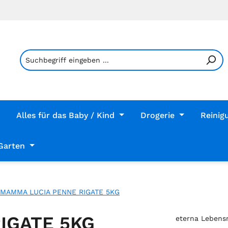
Alles für das Baby / Kind
Drogerie
Reinig
Garten
MAMMA LUCIA PENNE RIGATE 5KG
IGATE 5KG
eterna Lebens