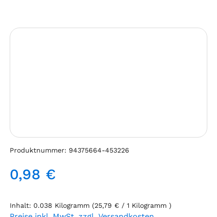
Bildergalerie überspringen
Produktnummer:
94375664-453226
0,98 €
Regulärer Preis:
Inhalt:
0.038 Kilogramm
(25,79 € / 1 Kilogramm )
Preise inkl. MwSt. zzgl. Versandkosten