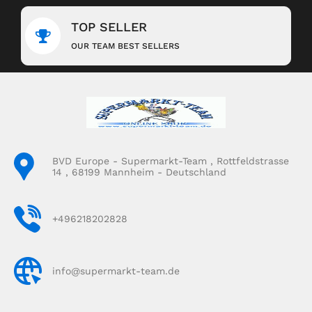
TOP SELLER
OUR TEAM BEST SELLERS
BVD Europe - Supermarkt-Team , Rottfeldstrasse
14 , 68199 Mannheim - Deutschland
+496218202828
info@supermarkt-team.de