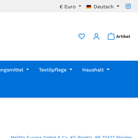
€
Euro
Deutsch
Artikel
ungsmittel
Textilpflege
Haushalt
Melitta Europa GmbH & Co. KG Ringstr. 99 32427 Minden