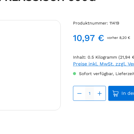
Produktnummer:
11419
10,97 €
vorher 8,20 €
Regulärer Preis:
Inhalt:
0.5 Kilogramm
(21,94 
Preise inkl. MwSt. zzgl. V
Sofort verfügbar, Lieferzei
Produkt
In d