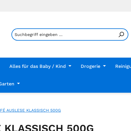
Alles für das Baby / Kind
Drogerie
Reinig
Garten
AFÉ AUSLESE KLASSISCH 500G
 KLASSISCH 500G