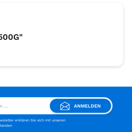
500G"
ANMELDEN
letter erklären Sie sich mit unseren
standen