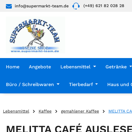
(+49) 621 82 028 28
info@supermarkt-team.de
 Hauptinhalt springen
Zur Suche springen
Zur Hauptnavigation springen
Home
Angebote
Lebensmittel
Getränke
Büro / Schreibwaren
Tierbedarf
Haus und 
Lebensmittel
Kaffee
gemahlener Kaffee
MELITTA C
MELITTA CAFÉ AUSLESE