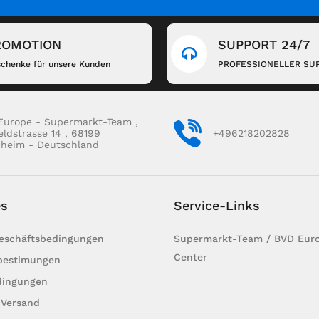
ROMOTION
SUPPORT 24/7
chenke für unsere Kunden
PROFESSIONELLER SU
Europe - Supermarkt-Team ,
eldstrasse 14 , 68199
+496218202828
heim - Deutschland
es
Service-Links
Geschäftsbedingungen
Supermarkt-Team / BVD Euro
Center
bestimungen
dingungen
 Versand