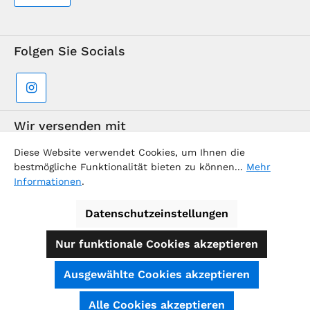
Folgen Sie Socials
Wir versenden mit
Diese Website verwendet Cookies, um Ihnen die
bestmögliche Funktionalität bieten zu können...
Mehr
Informationen
.
Datenschutzeinstellungen
Supermarkt-Team / BVD Europe Reise-Center
Nur funktionale Cookies akzeptieren
Alle Preise inkl. gesetzl. Mehrwertsteuer zzgl.
Ausgewählte Cookies akzeptieren
Versandkosten
und ggf. Nachnahmegebühren, wenn nicht
anders angegeben.
SEHR GUT
(4.74 / 5)
Alle Cookies akzeptieren