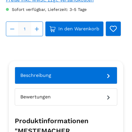
Sofort verfügbar, Lieferzeit: 3-5 Tage
Produkt Anzahl: Gib den ge
In den Warenkorb
Beschreibung
Bewertungen
Produktinformationen
"MESTEMACHER