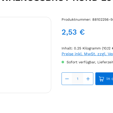
Produktnummer:
88102256-
2,53 €
Regulärer Preis:
Inhalt:
0.25 Kilogramm
(10,12
Preise inkl. MwSt. zzgl. V
Sofort verfügbar, Lieferzei
Produk
In