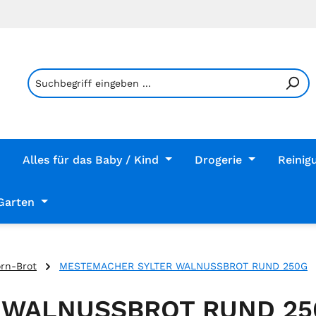
Alles für das Baby / Kind
Drogerie
Reinig
Garten
orn-Brot
MESTEMACHER SYLTER WALNUSSBROT RUND 250G
 WALNUSSBROT RUND 25