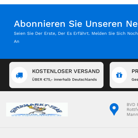
Abonnieren Sie Unseren Ne
Seien Sie Der Erste, Der Es Erfährt. Melden Sie Sich Noc
An
KOSTENLOSER VERSAND
P
ÜBER €75,- innerhalb Deutschlands
Ges
BVD 
Rottf
Mann