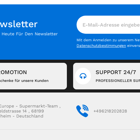
wsletter
h Heute Für Den Newsletter
Mit dem Anmelden zu unserem News
Datenschutzbestimmungen
einver
ROMOTION
SUPPORT 24/7
chenke für unsere Kunden
PROFESSIONELLER SU
Europe - Supermarkt-Team ,
eldstrasse 14 , 68199
+496218202828
heim - Deutschland