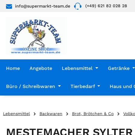
(+49) 621 82 028 28
info@supermarkt-team.de
 Hauptinhalt springen
Zur Suche springen
Zur Hauptnavigation springen
Home
Angebote
Lebensmittel
Getränke
Büro / Schreibwaren
Tierbedarf
Haus und 
Lebensmittel
Backwaren
Brot, Brötchen & Co
Vollk
MESTEMACHER SYLTER