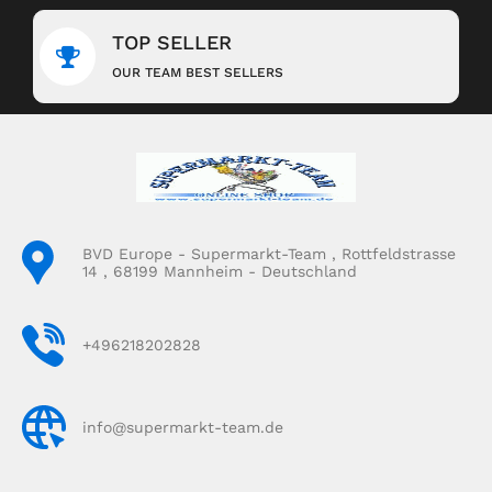
TOP SELLER
OUR TEAM BEST SELLERS
BVD Europe - Supermarkt-Team , Rottfeldstrasse
14 , 68199 Mannheim - Deutschland
+496218202828
info@supermarkt-team.de