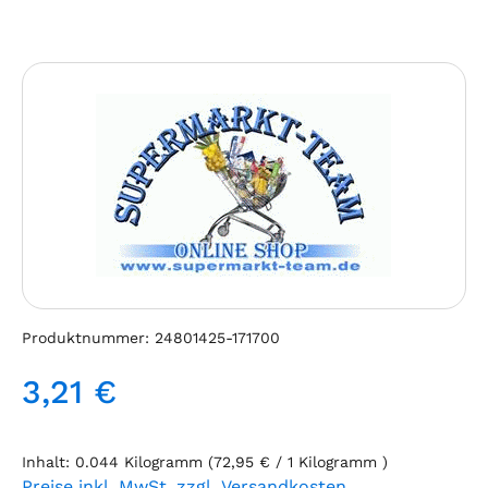
Bildergalerie überspringen
Produktnummer:
24801425-171700
3,21 €
Regulärer Preis:
Inhalt:
0.044 Kilogramm
(72,95 € / 1 Kilogramm )
Preise inkl. MwSt. zzgl. Versandkosten