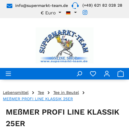
(+49) 621 82 028 28
info@supermarkt-team.de
Zum Hauptinhalt springen
€
Euro
Lebensmittel
Tee
Tee in Beutel
MEßMER PROFI LINE KLASSIK 25ER
MEßMER PROFI LINE KLASSIK
25ER