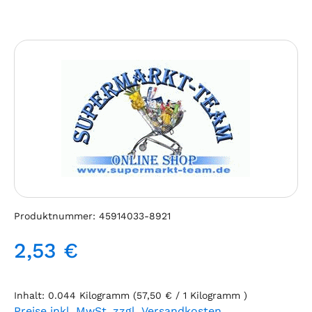
Bildergalerie überspringen
Produktnummer:
45914033-8921
2,53 €
Regulärer Preis:
Inhalt:
0.044 Kilogramm
(57,50 € / 1 Kilogramm )
Preise inkl. MwSt. zzgl. Versandkosten