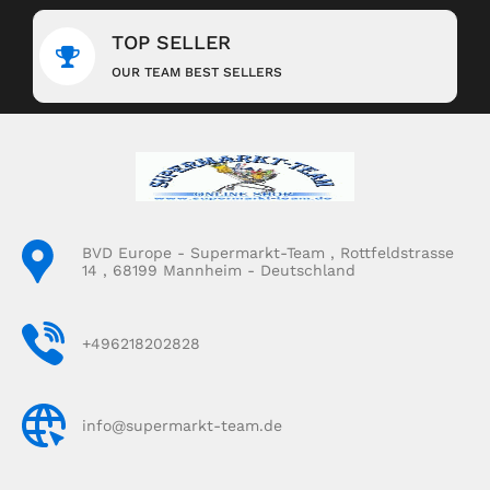
TOP SELLER
OUR TEAM BEST SELLERS
BVD Europe - Supermarkt-Team , Rottfeldstrasse
14 , 68199 Mannheim - Deutschland
+496218202828
info@supermarkt-team.de