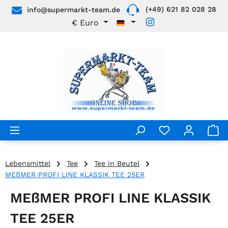
(+49) 621 82 028 28
info@supermarkt-team.de
Zum Hauptinhalt springen
€
Euro
Lebensmittel
Tee
Tee in Beutel
MEßMER PROFI LINE KLASSIK TEE 25ER
MEßMER PROFI LINE KLASSIK
TEE 25ER