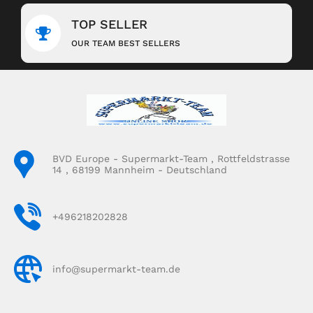
TOP SELLER
OUR TEAM BEST SELLERS
BVD Europe - Supermarkt-Team , Rottfeldstrasse
14 , 68199 Mannheim - Deutschland
+496218202828
info@supermarkt-team.de