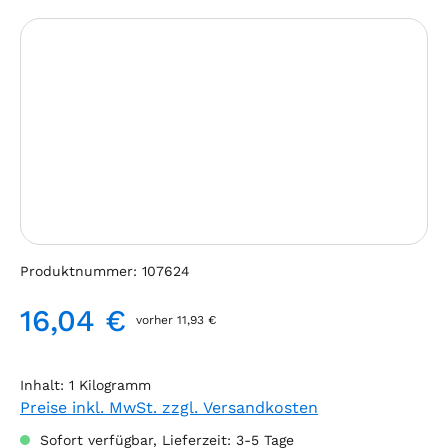
Bildergalerie überspringen
Produktnummer:
107624
16,04 €
vorher 11,93 €
Regulärer Preis:
Inhalt:
1 Kilogramm
Preise inkl. MwSt. zzgl. Versandkosten
Sofort verfügbar, Lieferzeit: 3-5 Tage