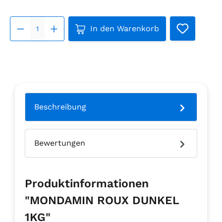
Produkt Anzahl: Gib den gew
In den Warenkorb
Beschreibung
Bewertungen
Produktinformationen
"MONDAMIN ROUX DUNKEL
1KG"